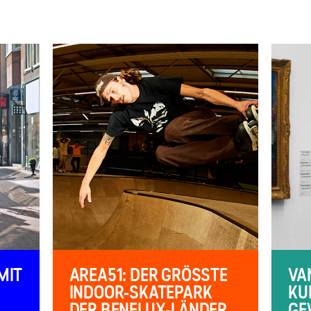
MIT
AREA51: DER GRÖSSTE I
VA
NDOOR-SKATEPARK D
KU
ER BENELUX-LÄNDER
GE