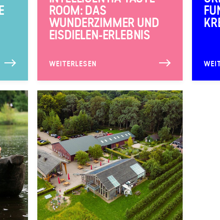
E
ROOM: DAS
FU
WUNDERZIMMER UND
KR
EISDIELEN-ERLEBNIS
WEITERLESEN
WEI