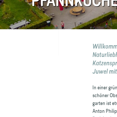
PFANNKUCHE
FAQ
Kontakt
Willkomme
Natur­lie
Katzenspr
Juwel mit
In einer grü
schöner Obs
garten ist 
Anton Phili