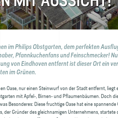
N MIT AUSSICHT!
n im Philips Obstgarten, dem perfekten Ausflug
bhaber, Pfannkuchen­fans und Fein­schmecker! Nu
ung von Eindhoven entfernt ist dieser Ort ein ve
ten im Grünen.
nen Oase, nur einen Steinwurf von der Stadt entfernt, liegt
t­garten mit Apfel-, Birnen- und Pflaumen­bäumen. Doch di
etwas Besonderes: Diese fruchtige Oase hat eine spannende
ps, der Gründer des gleichnamigen Unternehmens, startete 