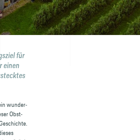
sziel für
r einen
rstecktes
 ein wunder­
eser Obst­
 Geschichte.
dieses