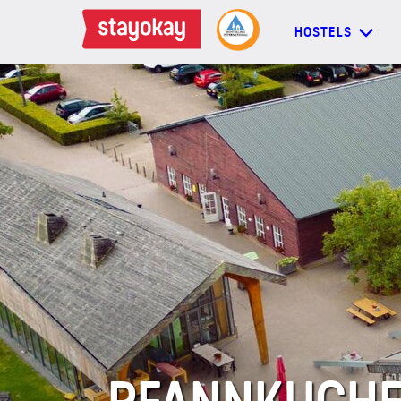
HOSTELS
HOSTELS
BACKPACKER
FAMILIEN
GRUPPEN
MEHR