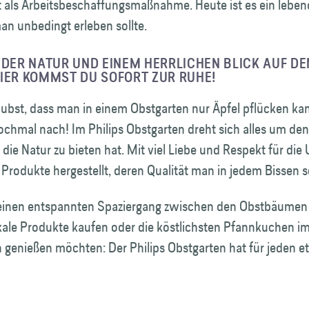
t als Arbeits­beschaffungs­maßnahme. Heute ist es ein lebe
an unbedingt erleben sollte.
 DER NATUR UND EINEM HERRLICHEN BLICK AUF DE
HIER KOMMST DU SOFORT ZUR RUHE!
ubst, dass man in einem Obst­garten nur Äpfel pflücken ka
chmal nach! Im Philips Obst­garten dreht sich alles um de
die Natur zu bieten hat. Mit viel Liebe und Respekt für di
Produkte hergestellt, deren Qualität man in jedem Bissen 
 einen entspannten Spaziergang zwischen den Obstbäumen
kale Produkte kaufen oder die köstlichsten Pfannkuchen i
 genießen möchten: Der Philips Obst­garten hat für jeden e