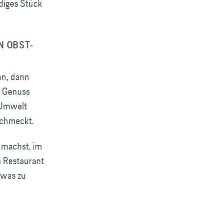
ndiges Stück
N OBST­
nn, dann
n Genuss
e Umwelt
schmeckt.
 machst, im
m Restaurant
twas zu