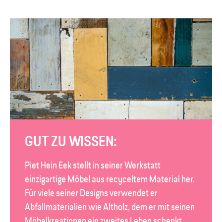
GUT ZU WISSEN:
Piet Hein Eek stellt in seiner Werkstatt
einzigartige Möbel aus recyceltem Material her.
Für viele seiner Designs verwendet er
Abfallmaterialien wie Altholz, dem er mit seinen
Möbelkreationen ein zweites Leben schenkt.