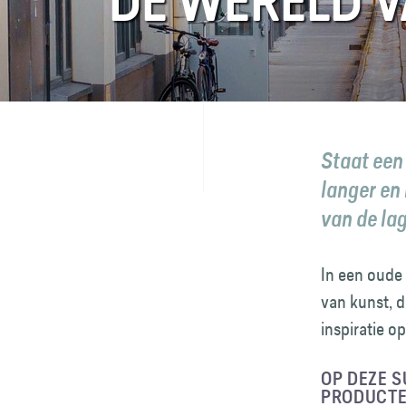
DE WERELD VA
FAQ
Contact
Staat een
langer en
van de lag
In een oude 
van kunst, d
inspiratie o
OP DEZE S
PRODUCTEN