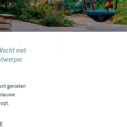
Wacht niet
ntwerper
kunt genieten
 nieuwe
oopt.
DE