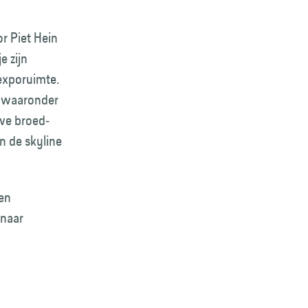
or Piet Hein
e zijn
 exporuimte.
t, waaronder
eve broed­
n de skyline
 en
 naar