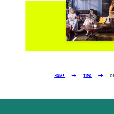
HOME
TIPS
D