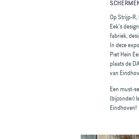
SCHERMEN 
Op Strijp-R, 
Eek’s design
fabriek, des
In deze expo
Piet Hein Ee
plaats de DA
van Eindhov
Een must-see
(bijzonder) 
Eindhoven!