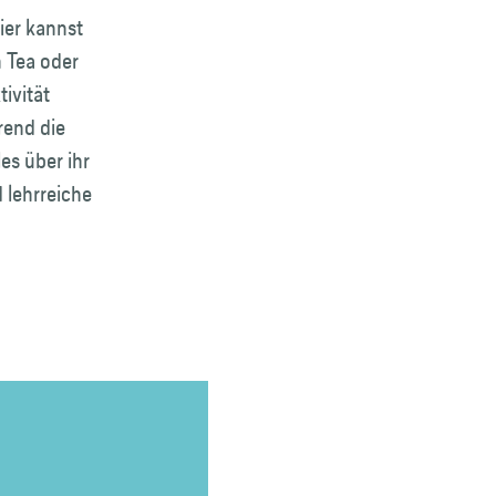
ier kannst
h Tea oder
ivität
rend die
es über ihr
 lehrreiche