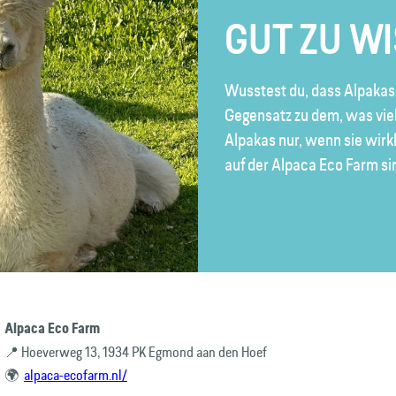
GUT ZU W
Wusstest du, dass Alpakas 
Gegensatz zu dem, was vie
Alpakas nur, wenn sie wirk
auf der Alpaca Eco Farm sin
Alpaca Eco Farm
📍 Hoeverweg 13, 1934 PK Egmond aan den Hoef
🌍
alpaca-ecofarm.nl/