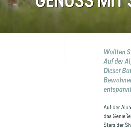
GENUSS MIT
FAQ
Kontakt
Wollten S
Auf der A
Dieser Ba
Bewohnern
entspannte
Auf der Alp
das Genieße
Stars der S