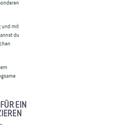
esonderen
g und mit
kannst du
schen
inem
angsame
FÜR EIN
ZIEREN
.