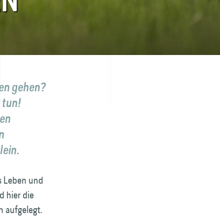
EN
ren gehen?
 tun!
ten
n
lein.
s Leben und
 hier die
 aufgelegt.