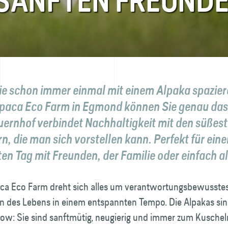
 SANFTEN FREUND
ie schon immer einmal mit einem Alpaka spazie
lpaca Eco Farm in Egmond können Sie genau das
uernhof verbindet Nachhaltigkeit mit den süßes
, die man sich vorstellen kann. Perfekt für eine
n Tag mit Freunden, der Familie oder einfach al
aca Eco Farm dreht sich alles um verantwortungsbewusste
n des Lebens in einem entspannten Tempo. Die Alpakas sind
how: Sie sind sanftmütig, neugierig und immer zum Kuscheln