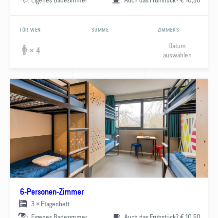
FÜR WEN
SUMME
ZIMMERS
Datum
× 4
auswählen
6-Personen-Zimmer
3 × Etagenbett
Eigenes Badezimmer
Auch das Frühstück? € 10,50