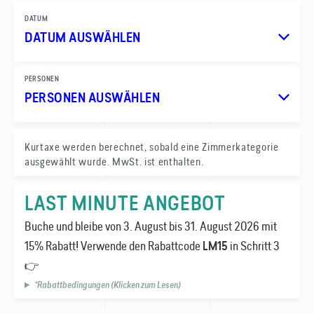
DATUM
DATUM AUSWÄHLEN
PERSONEN
PERSONEN AUSWÄHLEN
1
Kurtaxe werden berechnet, sobald eine Zimmer­kategorie
ausgewählt wurde. MwSt. ist enthalten.
0
LAST MINUTE ANGEBOT
Buche und bleibe von 3. August bis 31. August 2026 mit
15% Rabatt! Verwende den Rabatt­code
in Schritt 3
LM15
👉
*Rabattbedingungen (Klicken zum Lesen)