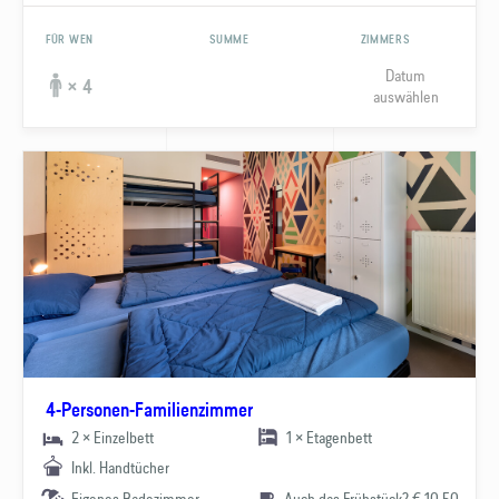
FÜR WEN
SUMME
ZIMMERS
Datum
× 4
auswählen
4-Personen-Familienzimmer
2 × Einzelbett
1 × Etagenbett
Inkl. Handtücher
Eigenes Badezimmer
Auch das Frühstück? € 10,50