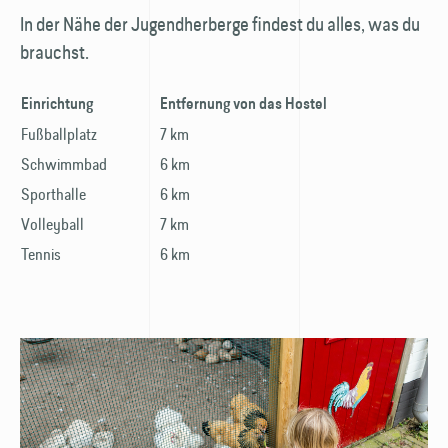
In der Nähe der Jugendherberge findest du alles, was du
brauchst.
Einrichtung
Entfernung von das Hostel
Fußballplatz
7 km
Schwimmbad
6 km
Sporthalle
6 km
Volleyball
7 km
Tennis
6 km