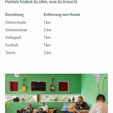
Hostels findest du alles, was du braucht.
Einrichtung
Entfernung vom Hostel
Fitnessstudio
1 km
Schwimmbad
2 km
Volleyball
1 km
Football
1 km
Tennis
2 km