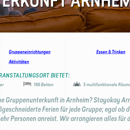
TERKUNFT ARNHE
Gruppeneinrichtungen
Essen & Trinken
Aktivitäten
RANSTALTUNGSORT BIETET:
er
166 Betten
5 multifunktionale Räum
ne Gruppenunterkunft in Arnheim? Stayokay Ar
geschneiderte Ferien für jede Gruppe; egal ob d
hr Personen anreist. Wir arrangieren alles für d