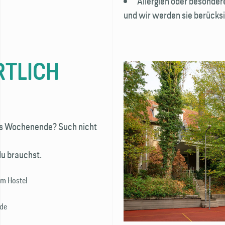
Allergien oder besonder
und wir werden sie berücksi
RTLICH
nes Wochenende? Such nicht
du brauchst.
om Hostel
nde