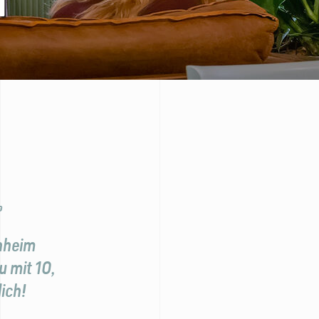
M
e
nheim
u mit 10,
ich!