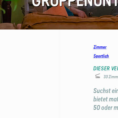
GRUPPEN­UN
FAQ
Kontakt
Zimmer
Sportlich
DIESER VE
33 Zimm
Suchst ei
bietet maß
50 oder me