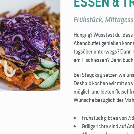
ESSEN & T
Frühstück, Mittages
Hungrig? Wusstest du, dass
Abendbuffet genießen kannst
tagsüber unterwegs? Dann n
am Tisch essen? Dann buche
Bei Stayokay setzen wir uns
Deshalb kochen wir mit so v
möglich und bieten fleischf
Wünsche bezüglich der Mahlz
Frühstück gibt es von 7:
Grillgerichte sind auf An