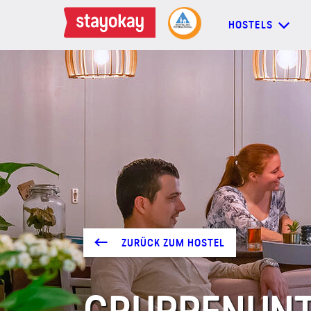
HOSTELS
HOSTELS
BACKPACKER
FAMILIEN
GRUPPEN
ZURÜCK ZUM HOSTEL
MEHR