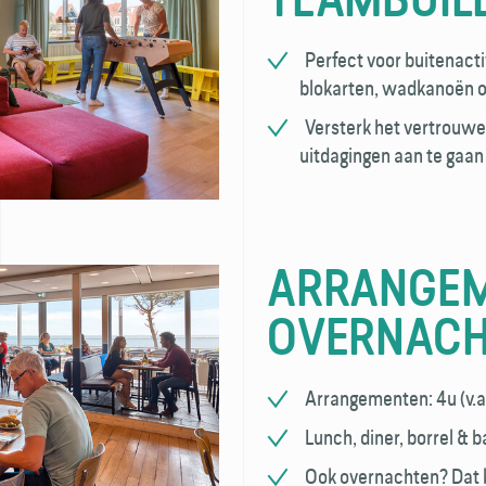
Perfect voor buitenacti
blokarten, wadkanoën of
Versterk het vertrouw
uitdagingen aan te gaan 
ARRANGEM
OVERNAC
Arrangementen: 4u (v.a.
Lunch, diner, borrel & 
Ook overnachten? Dat k