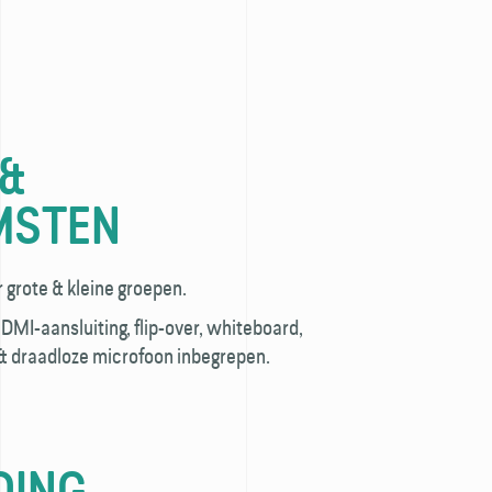
 &
MSTEN
 grote & kleine groepen.
MI-aansluiting, flip-over, whiteboard,
& draadloze microfoon inbegrepen.
DING