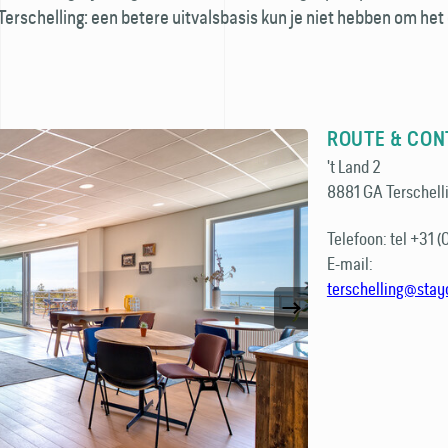
erschelling: een betere uitvalsbasis kun je niet hebben om het 
ROUTE & CON
't Land 2
8881 GA Terschell
Telefoon:
tel
+31 (
E-mail:
terschelling@sta