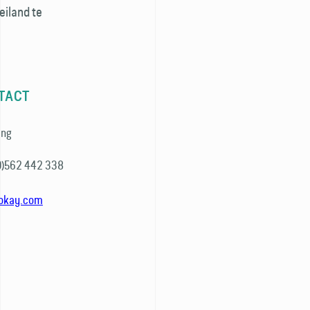
eiland te
TACT
ing
0)562 442 338
yokay.com