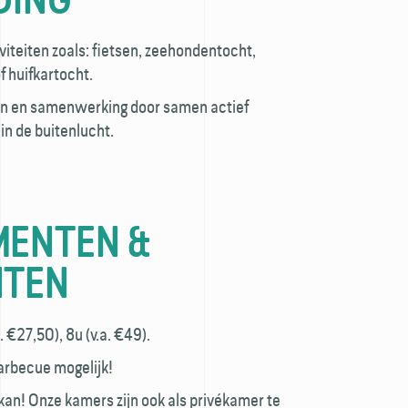
viteiten zoals: fietsen, zeehondentocht,
 huifkartocht.
en en samenwerking door samen actief
in de buitenlucht.
ENTEN &
HTEN
 €27,50), 8u (v.a. €49).
barbecue mogelijk!
an! Onze kamers zijn ook als privékamer te