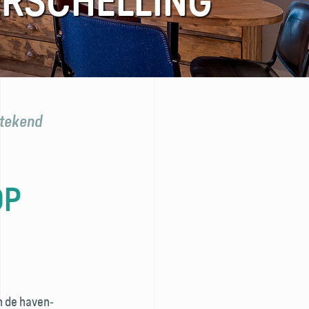
ERSCHELLING
tstekend
OP
an de haven­