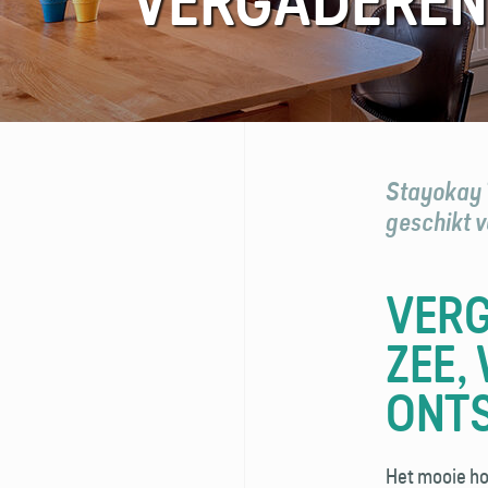
VERGADEREN 
FAQ
Contact
Stayokay T
geschikt v
VERG
ZEE,
ONT
Het mooie hos