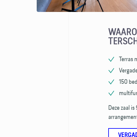
WAAROM
TERSCH
Terras 
Vergade
150 bed
multifu
Deze zaal i
arrangement
VERGA