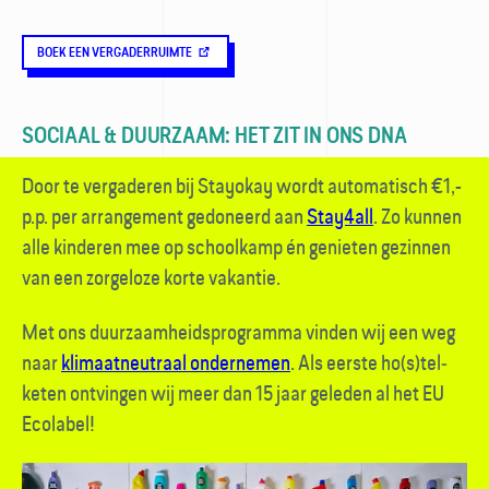
BOEK EEN VERGADERRUIMTE
SOCIAAL & DUURZAAM: HET ZIT IN ONS DNA
Door te vergaderen bij Stayokay wordt auto­matisch €1,-
p.p. per arrangement gedoneerd aan
Stay4all
. Zo kunnen
alle kinderen mee op school­kamp én genieten gezinnen
van een zorgeloze korte vakantie.
Met ons duurzaamheids­programma vinden wij een weg
naar
klimaat­neutraal ondernemen
. Als eerste ho(s)tel­
keten ontvingen wij meer dan 15 jaar geleden al het EU
Ecolabel!