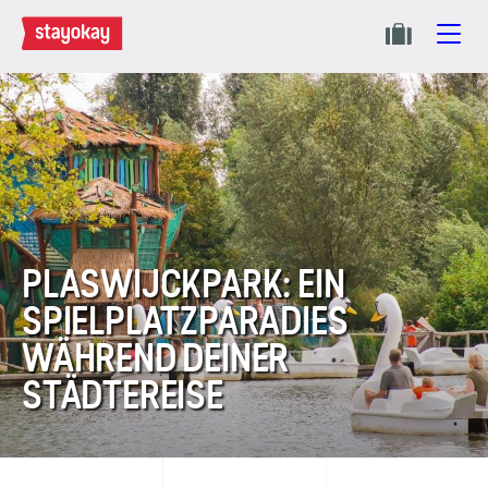
PLASWIJCKPARK: EIN
SPIELPLATZPARADIES
WÄHREND DEINER
STÄDTEREISE