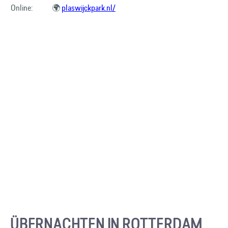
Online:
🌍
plaswijckpark.nl/
ÜBERNACHTEN IN ROTTERDAM