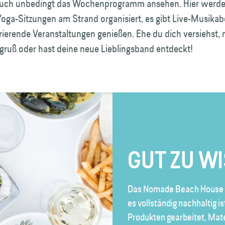
r auch unbedingt das Wochenprogramm ansehen. Hier werd
Yoga-Sitzungen am Strand organisiert, es gibt Live-Musika
rierende Veranstaltungen genießen. Ehe du dich versiehst,
ruß oder hast deine neue Lieblingsband entdeckt!
GUT ZU W
Das Nomade Beach House is
es vollständig nachhaltig is
Produkten gearbeitet, Mat