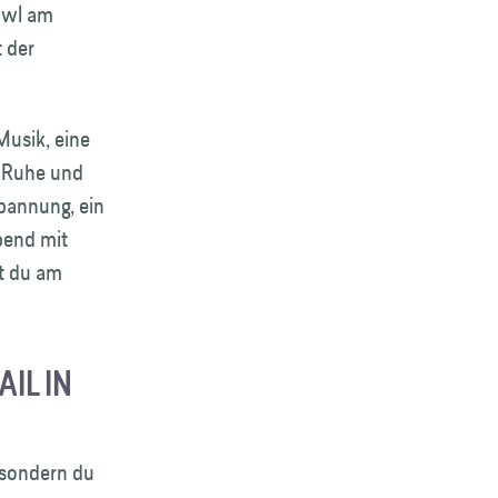
Bowl am
 der
Musik, eine
e Ruhe und
pannung, ein
bend mit
t du am
 IN D
 sondern du