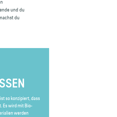
en
bende und du
 machst du
ISSEN
t so konzipiert, dass
t. Es wird mit Bio-
erialien werden