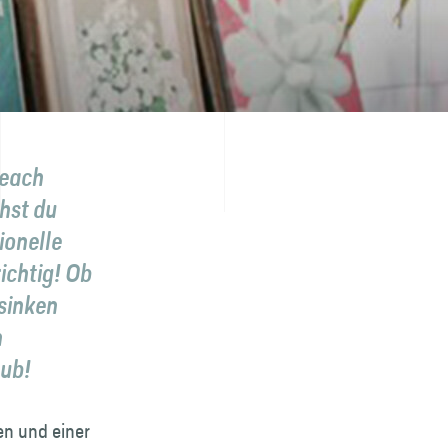
Beach
hst du
ionelle
ichtig! Ob
 sinken
n
aub!
en und einer