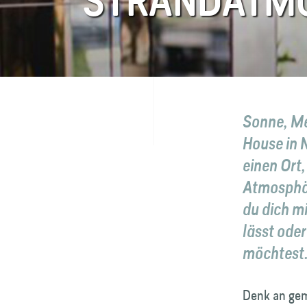
STRANDATM
FAQ
Kontakt
Sonne, M
House in 
einen Ort
Atmosphär
du dich mi
lässt ode
möchtest. 
Denk an gem