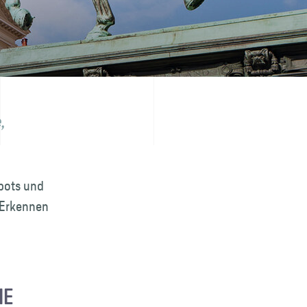
,
spots und
. Erkennen
IE