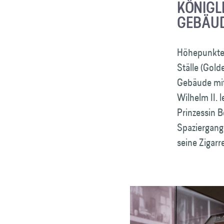
KÖNIGL
GEBÄUD
Höhepunkte d
Ställe (Gold
Gebäude mit 
Wilhelm II. 
Prinzessin 
Spaziergang
seine Zigarr