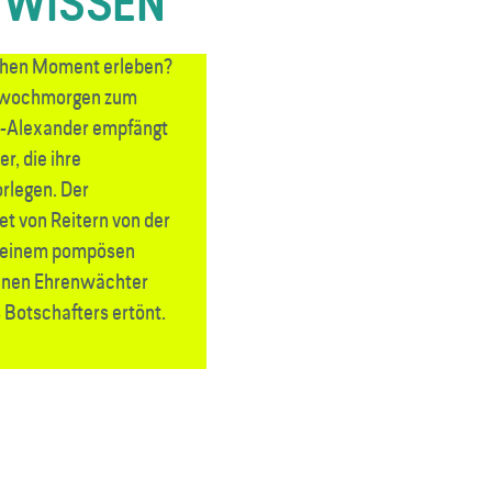
 WISSEN
ichen Moment erleben?
twochmorgen zum
m-Alexander empfängt
r, die ihre
rlegen. Der
t von Reitern von der
 einem pompösen
 einen Ehrenwächter
 Botschafters ertönt.