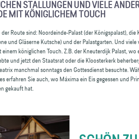
ICHEN STALLUNGEN UND VIELE ANDE
E MIT KÖNIGLICHEM TOUCH
er Route sind: Noordeinde-Palast (der Königspalast), die 
ene und Gläserne Kutsche) und der Palastgarten. Und viele 
einem königlichen Touch. Z.B. der Kneuterdijk Palast, wo 
lebte und jetzt den Staatsrat oder die Kloosterkerk beherbe
Beatrix manchmal sonntags den Gottesdienst besuchte. Wä
es erfahren Sie auch, wo Máxima ein Eis gegessen und Pri
en gekauft hat.