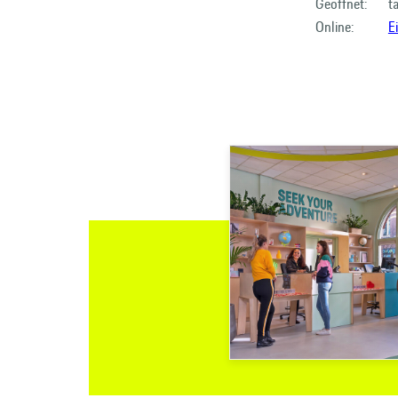
Geöffnet:
t
Online:
E