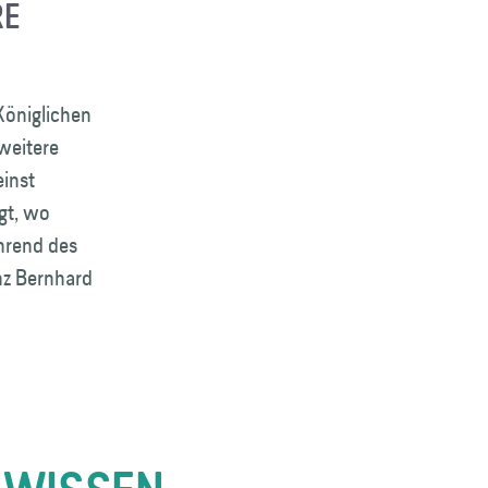
RE
Königlichen
weitere
einst
rgt, wo
hrend des
nz Bernhard