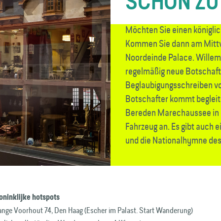
SCHÖN ZU
Möchten Sie einen königl
Kommen Sie dann am Mit
Noordeinde Palace. Wille
regelmäßig neue Botschafte
Beglaubigungsschreiben vo
Botschafter kommt begleite
Bereden Marechaussee in
Fahrzeug an. Es gibt auch
und die Nationalhymne des
oninklijke hotspots
ange Voorhout 74, Den Haag (Escher im Palast. Start Wanderung)