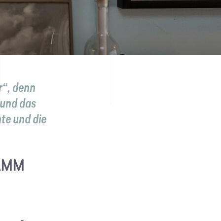
r“, denn
 und das
te und die
LAMM