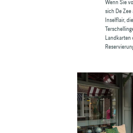
Wenn Sie vo
sich De Zee
Inselflair, 
Terschellin
Landkarten o
Reservierung