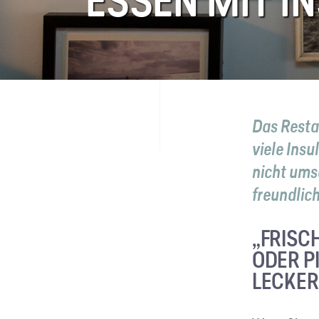
ESSEN MIT I
FAQ
Kontakt
Das Resta
viele Insu
nicht ums
freundlic
„FRISC
ODER P
LECKER