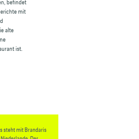
n, befindet
erichte mit
nd
e alte
ine
aurant ist.
s steht mit Brandaris
 Niederlande. Der