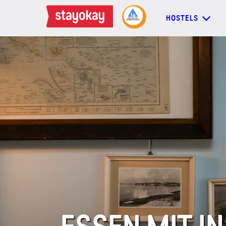
HOSTELS
HOSTELS
BACKPACKER
FAMILIEN
GRUPPEN
MEHR