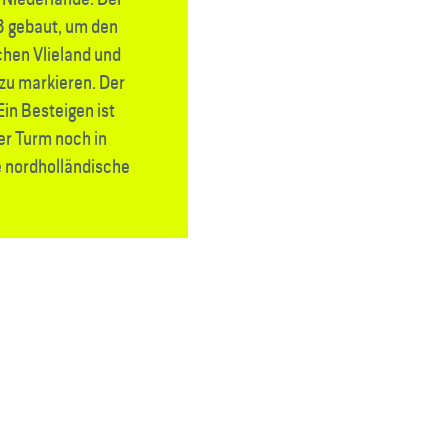
3 gebaut, um den
hen Vlieland und
t zu markieren. Der
Ein Besteigen ist
der Turm noch in
e nordholländische