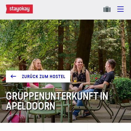
ZURÜCK ZUM HOSTEL
GRUPPEN­UNTERKUNFT IN
APELDOORN