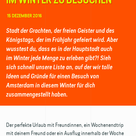
15 DEZEMBER 2016
Stadt der Grachten, der freien Geister und des
Königstags, der im Früh­jahr gefeiert wird. Aber
wusstest du, dass es in der Hauptstadt auch
im Winter jede Menge zu erleben gibt?! Sieh
sich schnell unsere Liste an, auf der wir tolle
Ideen und Gründe für einen Besuch von
Amsterdam in diesem Winter für dich
zusammengestellt haben.
Der perfekte Urlaub mit Freundinnen, ein Wochenend­trip
mit deinem Freund oder ein Ausflug innerhalb der Woche