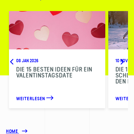
08 JAN 2026
10 NOV 20
DIE 15 BESTEN IDEEN FÜR EIN
DIE 10
VALENTINSTAGSDATE
SCHLI
DEN N
WEITERLESEN
WEITER
HOME