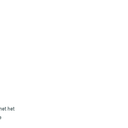
et het
e