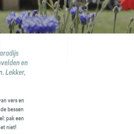
aradijs
nvelden en
n. Lekker,
van vers en
rode bessen
el: pak een
het niet!