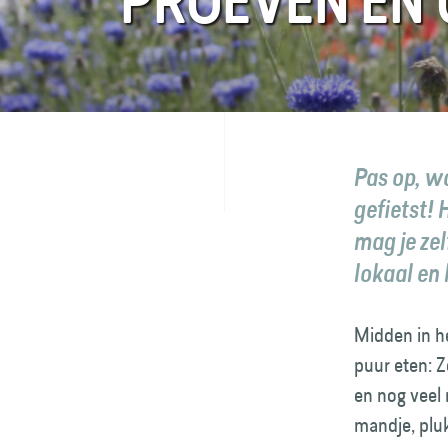
PROEVEN EN 
FAQ
Contact
Pas op, wa
gefietst! 
mag je zel
lokaal en 
Midden in he
puur eten: Z
en nog veel 
mandje, pluk