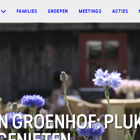
FAMILIES
GROEPEN
MEETINGS
ACTIES
N GROENHOF: PLU