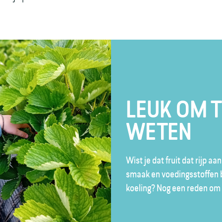
LEUK OM 
WETEN
Wist je dat fruit dat rijp aa
smaak en voedingsstoffen be
koeling? Nog een reden om 