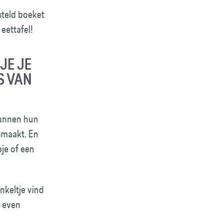
steld boeket
 eettafel!
JE JE
S VAN
kunnen hun
smaakt. En
pje of een
nkeltje vind
g even