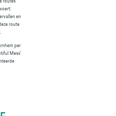
e routes
voert:
ervallen en
deze route
.
Arnhem per
tiful Mess’
ënteerde