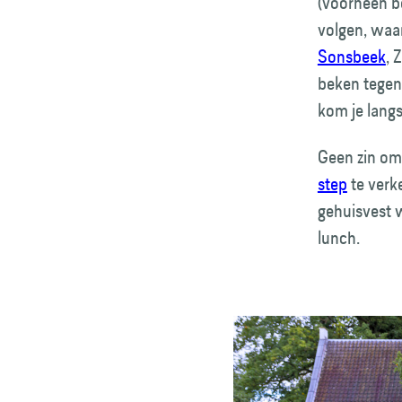
(voorheen be
volgen, waar
Sonsbeek
, 
beken tegen.
kom je langs
Geen zin om
step
te verk
gehuisvest w
lunch.