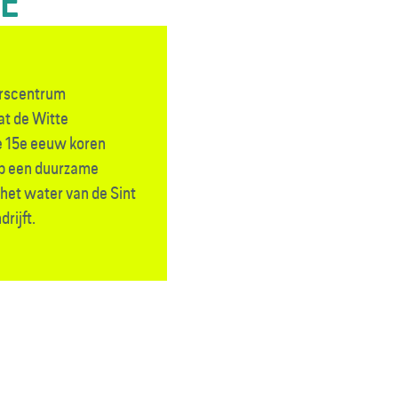
TE
rs­centrum
t de Witte
e 15e eeuw koren
op een duurzame
het water van de Sint
rijft.