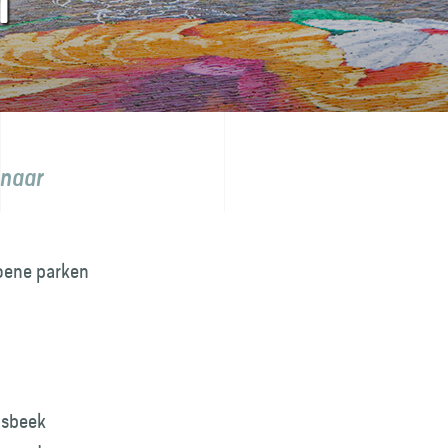
M
 naar
groene parken
nsbeek