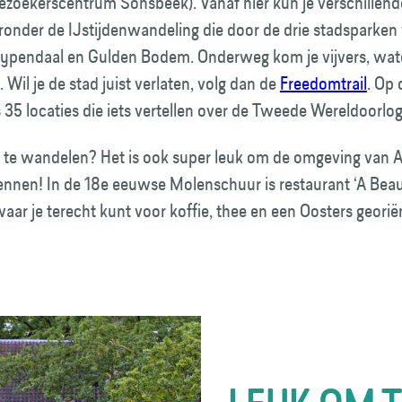
zoekers­centrum Sonsbeek). Vanaf hier kun je verschillend
onder de IJstijdenwandeling die door de drie stadsparken 
Zypendaal en Gulden Bodem. Onderweg kom je vijvers, wat
 Wil je de stad juist verlaten, volg dan de
Freedomtrail
. Op 
 35 locaties die iets vertellen over de Tweede Wereldoorlog
 te wandelen? Het is ook super leuk om de omgeving van 
ennen! In de 18e eeuwse Molenschuur is restaurant ‘A Beau
aar je terecht kunt voor koffie, thee en een Oosters geori