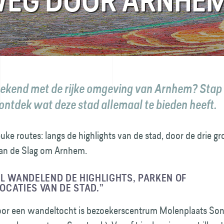
WEG DOOR ARNHE
l bekend met de rijke omgeving van Arnhem? Stap
 ontdek wat deze stad allemaal te bieden heeft.
 leuke routes: langs de highlights van de stad, door de drie 
van de Slag om Arnhem.
L WANDELEND DE HIGHLIGHTS, PARKEN OF
CATIES VAN DE STAD.”
oor een wandeltocht is bezoekers­centrum Molenplaats So