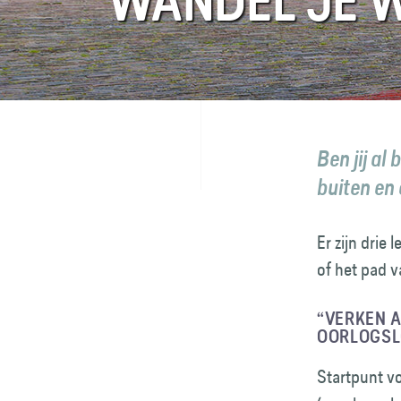
WANDEL JE 
FAQ
Contact
Ben jij a
buiten en
Er zijn drie
of het pad 
“VERKEN A
OORLOGSLO
Startpunt v