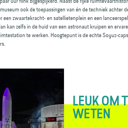
paar uur flink bijgespijkerd. Naast de rijke ruimte­vaart­histor
e museum ook de toepassingen van én de techniek achter d
 er een zwaartekracht- en satellieten­plein en een lanceerspe
an kan zelfs in de huid van een astronaut kruipen en ervare
uimte­station te werken. Hoogtepunt is de echte Soyuz-cap
rs.
LEUK OM 
WETEN