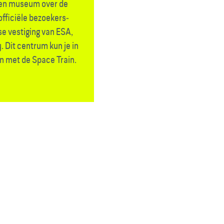
 een museum over de
officiële bezoekers­
e vestiging van ESA,
 Dit centrum kun je in
n met de Space Train.