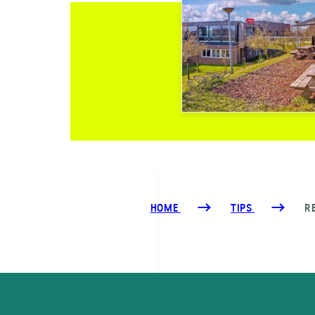
HOME
TIPS
R