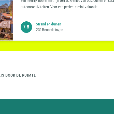
Een heerlijk hostel met fijn terras. Geniet van bos, duinen en str
outdooractiviteiten. Voor een perfecte mini-vakantie!
Strand en duinen
7.8
231 Beoordelingen
EIS DOOR DE RUIMTE