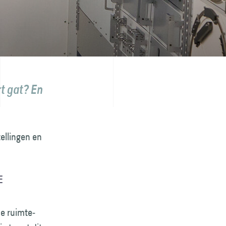
rt gat? En
ellingen en
E
de ruimte­