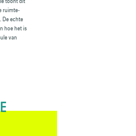
ie toont dit
e ruimte­
l. De echte
n hoe het is
sule van
TE