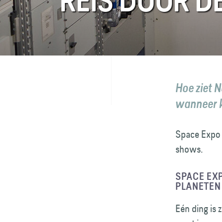
REIS DOOR D
FAQ
Contact
Hoe ziet N
wanneer k
Space Expo 
shows.
SPACE EXP
PLANETEN
Eén ding is 