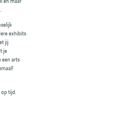
el en maar
n.
selijk
dere exhibits
 jij
t je
 een arts
emaal!
op tijd.