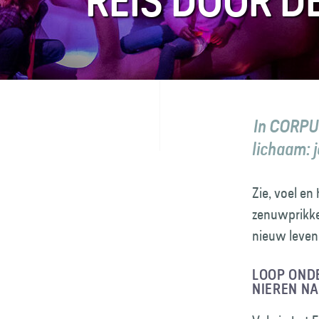
REIS DOOR D
FAQ
Contact
In CORPUS
lichaam: 
Zie, voel en
zenuwprikke
nieuw leven
LOOP ONDE
NIEREN NA