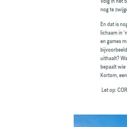
Volg in het 
nog te zwijg
En dat is nog
lichaam in ‘
en games met
bijvoorbeeld
uithaalt? Wa
bepaalt wie 
Kortom, een
Let op: COR