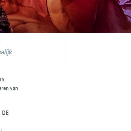
elijk
re,
eren van
 DE