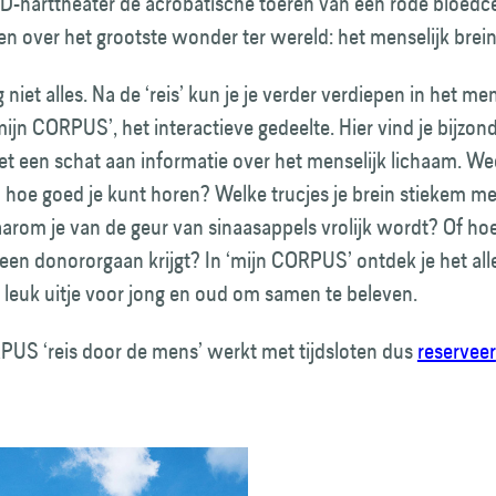
5D-harttheater de acrobatische toeren van een rode bloedc
en over het grootste wonder ter wereld: het menselijk brei
 niet alles. Na de ‘reis’ kun je je verder verdiepen in het men
mijn CORPUS’, het interactieve gedeelte. Hier vind je bijzon
 een schat aan informatie over het menselijk lichaam. Weet
 hoe goed je kunt horen? Welke trucjes je brein stiekem me
arom je van de geur van sinaasappels vrolijk wordt? Of hoe
een donororgaan krijgt? In ‘mijn CORPUS’ ontdek je het all
 leuk uitje voor jong en oud om samen te beleven.
PUS ‘reis door de mens’ werkt met tijdsloten dus
reserveer