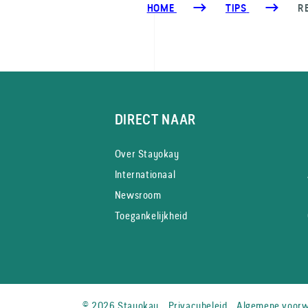
HOME
TIPS
R
DIRECT NAAR
Over Stayokay
Internationaal
Newsroom
Toegankelijkheid
© 2026 Stayokay
Privacybeleid
Algemene voor