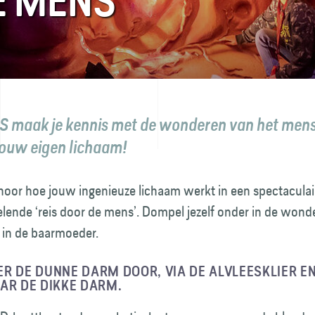
E MENS
 maak je kennis met de wonderen van het mens
jouw eigen lichaam!
 hoor hoe jouw ingenieuze lichaam werkt in een spectaculai
lende ‘reis door de mens’. Dompel jezelf onder in de wond
 in de baarmoeder.
R DE DUNNE DARM DOOR, VIA DE ALVLEESKLIER EN
AR DE DIKKE DARM.