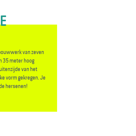
TE
 bouwwerk van zeven
n 35 meter hoog
uitenzijde van het
ke vorm gekregen. Je
n de hersenen!