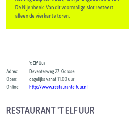
De Nijenbeek. Van dit voormalige slot resteert
alleen de vierkante toren.
’t Elf Uur
Adres:
Deventerweg 27, Gorssel
Open:
dagelijks vanaf 11.00 uur
Online:
http://www.restaurantelfuur.nl
RESTAURANT 'T ELF UUR