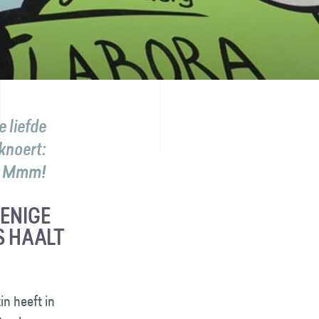
e liefde
knoert:
m. Mmm!
 ENIGE
S HAALT
in heeft in