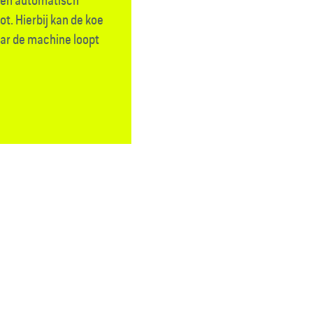
den automatisch
. Hierbij kan de koe
aar de machine loopt