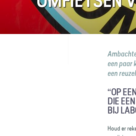
OMFIETSEN V
FAQ
Contact
Ambachteli
een paar 
een reuze
“OP EEN
DIE EE
BIJ LA
Houd er reke