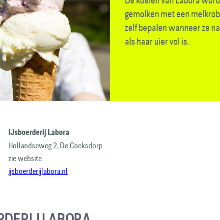
De koeien van Labora wor
gemolken met een melkrobot
zelf bepalen wanneer ze n
als haar uier vol is.
IJsboerderij Labora
Hollandseweg 2, De Cocksdorp
zie website
ijsboerderijlabora.nl
RDERIJ LABORA