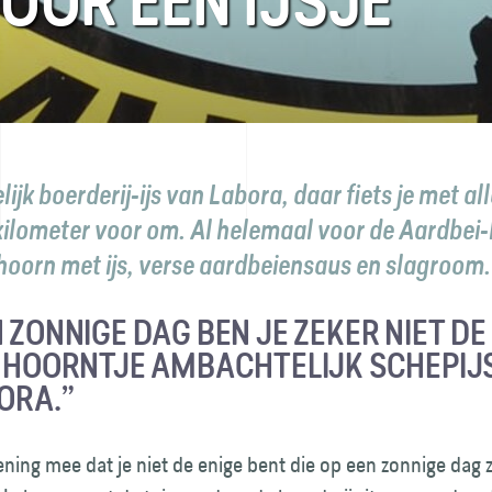
OOR EEN IJSJE
jk boerderij-ijs van Labora, daar fiets je met all
kilometer voor om. Al helemaal voor de Aardbei-
hoorn met ijs, verse aardbeiensaus en slagroo
 ZONNIGE DAG BEN JE ZEKER NIET DE
N HOORNTJE AMBACHTELIJK SCHEPIJ
BORA.”
ning mee dat je niet de enige bent die op een zonnige dag z