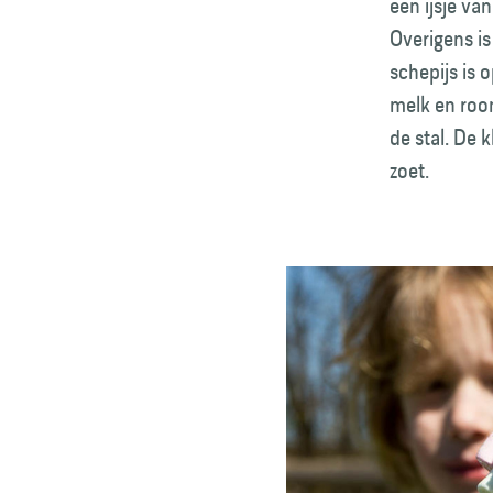
een ijsje va
Overigens is
schepijs is 
melk en roo
de stal. De 
zoet.