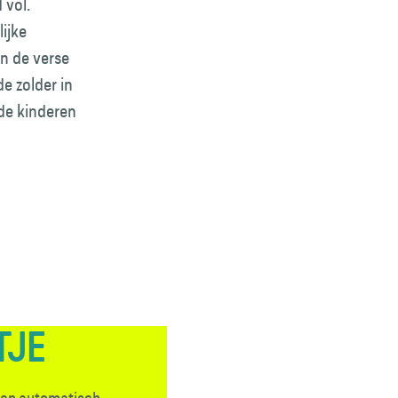
 vol.
ijke
an de verse
e zolder in
 de kinderen
TJE