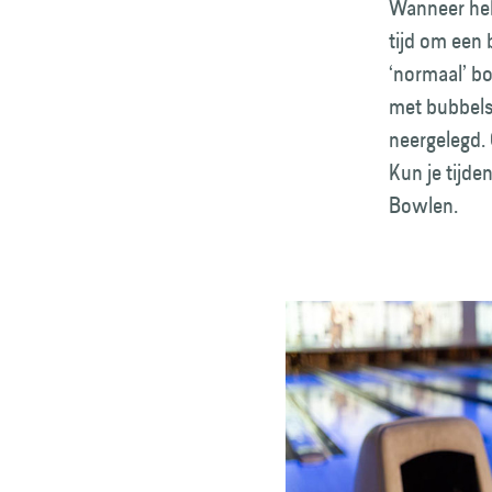
Wanneer heb 
tijd om een 
‘normaal’ b
met bubbels.
neergelegd. 
Kun je tijde
Bowlen.