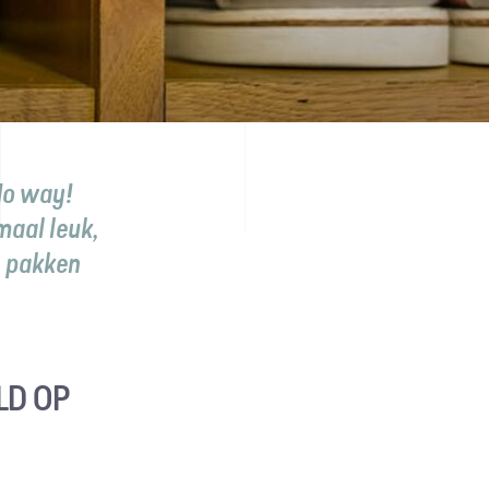
o way
!
emaal leuk,
n pakken
LD OP