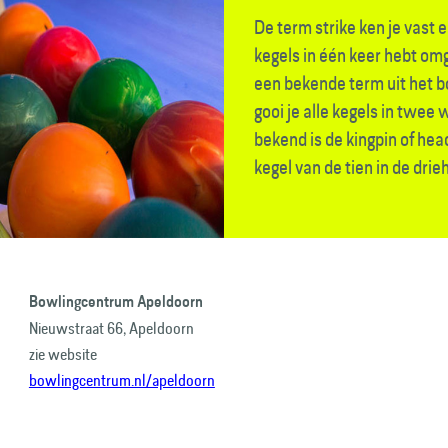
De term strike ken je vast e
kegels in één keer hebt om
een bekende term uit het b
gooi je alle kegels in twe
bekend is de kingpin of head
kegel van de tien in de drie
Bowlingcentrum Apeldoorn
Nieuwstraat 66, Apeldoorn
zie website
bowlingcentrum.nl/apeldoorn