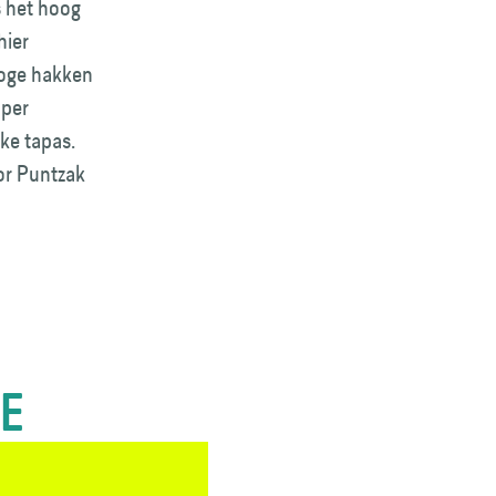
s het hoog
hier
hoge hakken
oper
jke tapas.
or Puntzak
TE