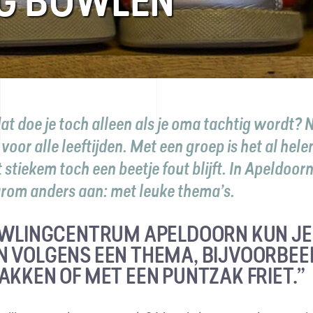
IG BOWLEN
at doe je toch alleen als je oma tachtig wordt?
N
voor alle leeftijden. Met een groep is het al hel
stiekem toch een beetje fout blijft. In Apeldoor
arom anders aan: met leuke thema’s.
OWLINGCENTRUM APELDOORN KUN JE
 VOLGENS EEN THEMA, BIJVOORBEE
AKKEN OF MET EEN PUNTZAK FRIET.”