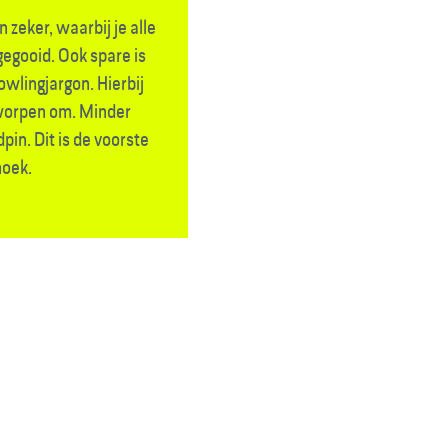
n zeker, waarbij je alle
gegooid. Ook spare is
owlingjargon. Hierbij
e worpen om. Minder
pin. Dit is de voorste
hoek.