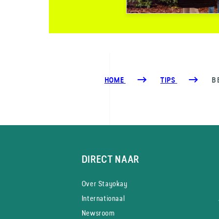
HOME
TIPS
B
DIRECT NAAR
Over Stayokay
Internationaal
Newsroom