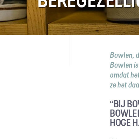
BEREGEZELL
FAQ
Contact
Bowlen, d
Bowlen is 
omdat het 
ze het da
“BIJ B
BOWLEN
HOGE H