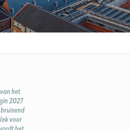
van het
egin 2027
 bruisend
lek voor
wordt het