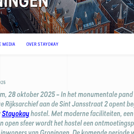
NINGEN
DE MEDIA
OVER STAYOKAY
025
, 28 oktober 2025 – In het monumentale pand 
e Rijksarchief aan de Sint Jansstraat 2 opent b
w
Stayokay
hostel. Met moderne faciliteiten, een
en open sfeer wordt het hostel een ontmoetingsp
 inwoners van Groningen. De komende periode 