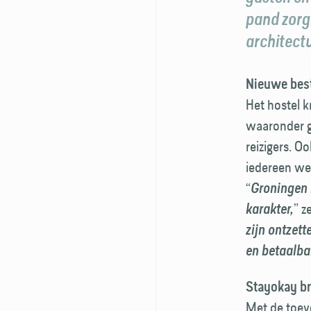
pand zorg
architect
Nieuwe bes
Het hostel 
waaronder g
reizigers. O
iedereen wel
“
Groningen h
” z
karakter,
zijn ontzet
en betaalba
Stayokay bre
Met de toevo