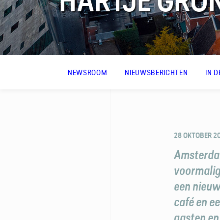
HARTJE GRO
FAQ
NEWSROOM
NIEUWSBERICHTEN
IN 
Contact
28 OKTOBER 2
Amsterdam
voormalig
een nieu
café en e
gasten en