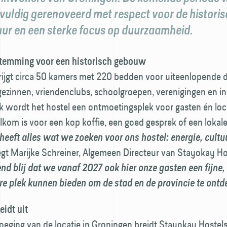
vuldig gerenoveerd met respect voor de histori
uur en een sterke focus op duurzaamheid.
temming voor een historisch gebouw
krijgt circa 50 kamers met 220 bedden voor uiteenlopende
ezinnen, vriendenclubs, schoolgroepen, verenigingen en in
ok wordt het hostel een ontmoetingsplek voor gasten én loc
kom is voor een kop koffie, een goed gesprek of een lokale 
eeft alles wat we zoeken voor ons hostel: energie, cultu
egt Marijke Schreiner, Algemeen Directeur van Stayokay Hos
tend blij dat we vanaf 2027 ook hier onze gasten een fijne
re plek kunnen bieden om de stad en de provincie te ontd
idt uit
eging van de locatie in Groningen breidt Stayokay Hostels