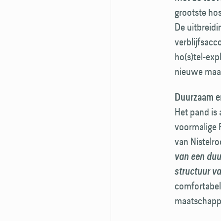
grootste hos
De uitbreidi
verblijfsac
ho(s)tel-exp
nieuwe maat
Duurzaam en
Het pand is 
voormalige R
van Nistelro
van een duu
structuur v
comfortabel
maatschappe