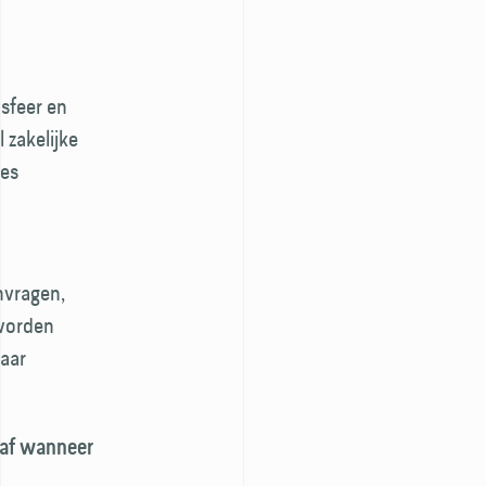
sfeer en
zakelijke
ies
nvragen,
 worden
aar
naf wanneer