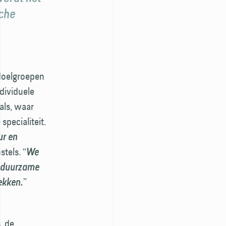
sche
 doelgroepen
dividuele
als, waar
specialiteit.
ur en
tels. “
We
, duurzame
”
ekken.
, de