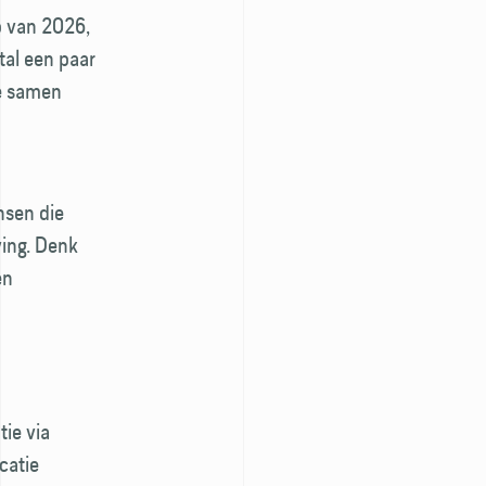
p van 2026,
tal een paar
e samen
nsen die
ving. Denk
en
tie via
catie