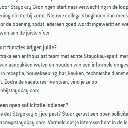
voor Stayokay Groningen start naar verwachting in de loo
ening dichterbij komt. Nieuwe collega’s beginnen dan mees
r de opening, zodat iedereen goed wordt ingewerkt en w
en aan de juiste sfeer.
rt functies krijgen jullie?
traks een enthousiast team met echte Stayokay-spirit: me
jn, van aanpakken weten en houden van een informele omge
 in receptie, housekeeping, bar, keuken, technische dienst 
Zodra de vacatures live staan, vind je ze op
bijstayokay.com.
 een open sollicitatie indienen?
je dat Stayokay bij jou past? Stuur gerust een open sollicita
ces@stayokay.com. Vermeld dat je interesse hebt in de lo