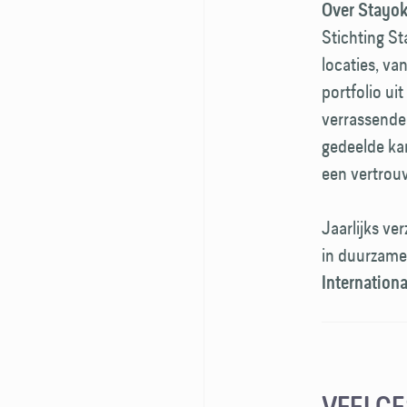
Over Stayok
Stichting St
locaties, va
portfolio ui
verrassende,
gedeelde ka
een vertrou
Jaarlijks ve
in duurzame 
Internationa