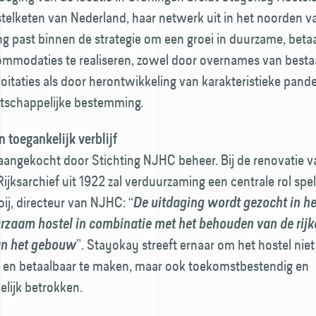
telketen van Nederland, haar netwerk uit in het noorden va
ng past binnen de strategie om een groei in duurzame, beta
commodaties te realiseren, zowel door overnames van best
loitaties als door herontwikkeling van karakteristieke pan
schappelijke bestemming.
 toegankelijk verblijf
aangekocht door Stichting NJHC beheer. Bij de renovatie v
ijksarchief uit 1922 zal verduurzaming een centrale rol spel
oij, directeur van NJHC: “
De uitdaging wordt gezocht in he
rzaam hostel in combinatie met het behouden van de rijke
”. Stayokay streeft ernaar om het hostel niet
an het gebouw
 en betaalbaar te maken, maar ook toekomstbestendig en
lijk betrokken.