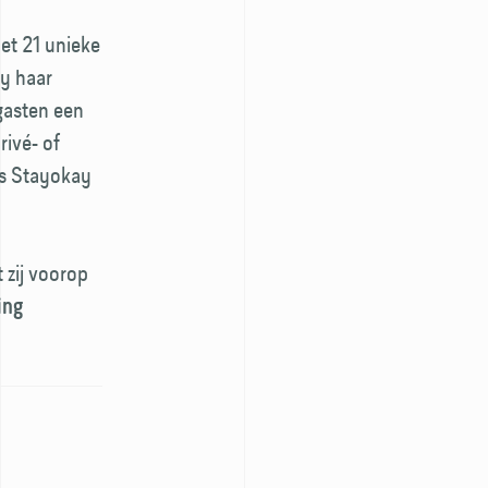
et 21 unieke
ay haar
 gasten een
rivé- of
is Stayokay
 zij voorop
ing