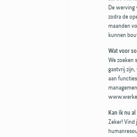
De werving 
zodra de op
maanden voo
kunnen bouw
Wat voor soo
We zoeken s
gastvrij zi
aan functies
management. 
www.werken
Kan ik nu al
Zeker! Vind 
humanresour