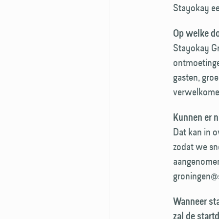
Stayokay ee
Op welke do
Stayokay Gr
ontmoetinge
gasten, gro
verwelkomen 
Kunnen er n
Dat kan in o
zodat we sn
aangenomen;
groningen@
Wanneer sta
zal de star