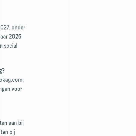
2027, onder
jaar 2026
n social
g?
yokay.com.
ingen voor
en aan bij
ten bij