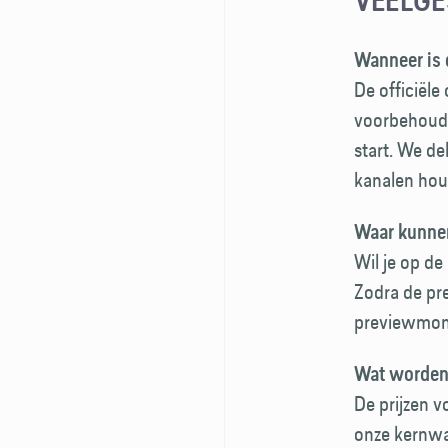
VEELGE
Wanneer is 
De officiële
voorbehoud 
start. We de
kanalen hou
Waar kunnen
Wil je op d
Zodra de pr
previewmom
Wat worden 
De prijzen 
onze kernwaa