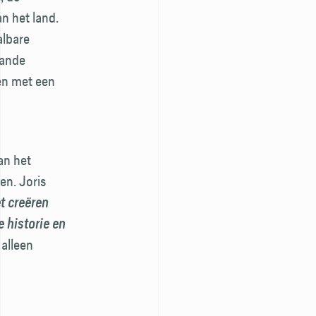
n het land.
albare
aande
den met een
an het
en. Joris
t creëren
 historie en
 alleen