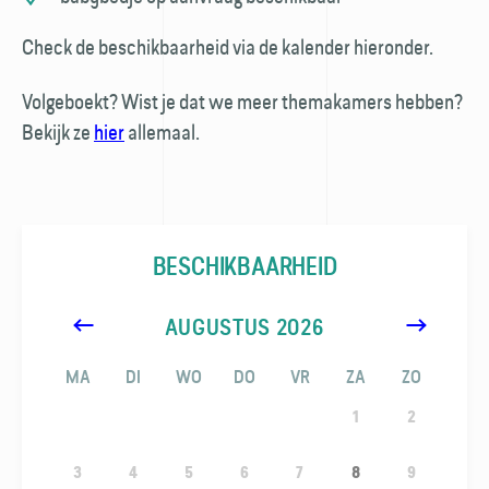
Check de beschikbaarheid via de kalender hieronder.
Volgeboekt? Wist je dat we meer themakamers hebben?
Bekijk ze
hier
allemaal.
BESCHIKBAARHEID
AUGUSTUS
2026
<
>
MA
DI
WO
DO
VR
ZA
ZO
1
2
3
4
5
6
7
8
9