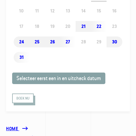
10
11
12
13
14
15
16
17
18
19
20
21
22
23
24
25
26
27
28
29
30
31
Selecteer eerst een in en uitcheck datum
BOEK NU
HOME