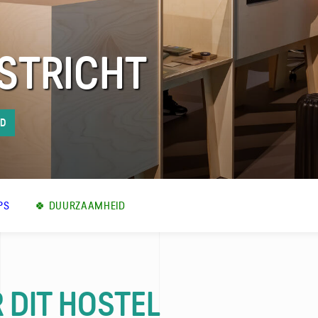
STRICHT
ID
PS
🍀 DUURZAAMHEID
 DIT HOSTEL