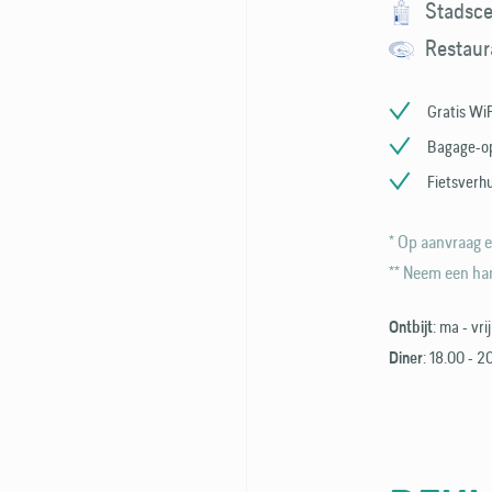
Stadsc
Restaur
Gratis WiF
Bagage-o
Fietsverh
* Op aanvraag e
** Neem een han
: ma - vri
Ontbijt
: 18.00 - 2
Diner