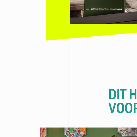
DIT 
VOO