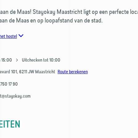
 aan de Maas! Stayokay Maastricht ligt op een perfecte loca
 aan de Maas en op loopafstand van de stad.
het hostel
n 15:00
Uitchecken tot 10:00
Route berekenen
evard 101,
6211 JW
Maastricht
 750 17 90
ht@stayokay.com
EITEN