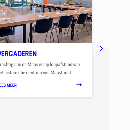
VERGADEREN
BBQ
rachtig aan de Maas en op loopafstand van
Geniet van ee
et historische centrum van Maastricht.
mooiste terra
EES MEER
LEES MEER