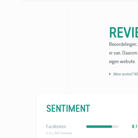
REV
Beoordelingen z
er van. Daarom 
eigen website.
Meer weten? Klik
SENTIMENT
Faciliteiten
8.1
o.b.v. 547 reviews