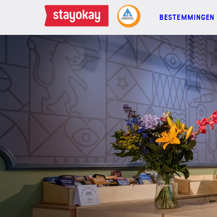
BESTEMMINGEN
BESTEMMINGEN
FAMILIES
GROEPEN
MEETINGS
ACTIES
MEER