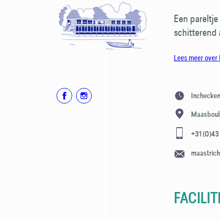
Een pareltje
schitterend
Lees meer over 
Inchecke
Maasboul
+31 (0)43
maastric
FACILIT