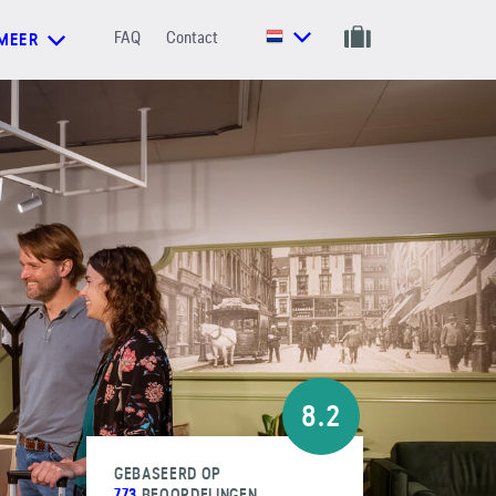
FAQ
Contact
MEER
8.2
GEBASEERD OP
773
BEOORDELINGEN