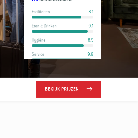
8.1
Faciliteiten
9.1
Eten & Drinken
8.5
Hygiëne
9.6
Service
9.3
Locatie
7.8
Prijs
BEKIJK PRIJZEN