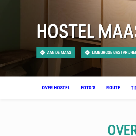
HOSTEL MAA
FAQ
Contact
AAN DE MAAS
LIMBURGSE GASTVRIJHE
TI
OVER HOSTEL
FOTO'S
ROUTE
OVER