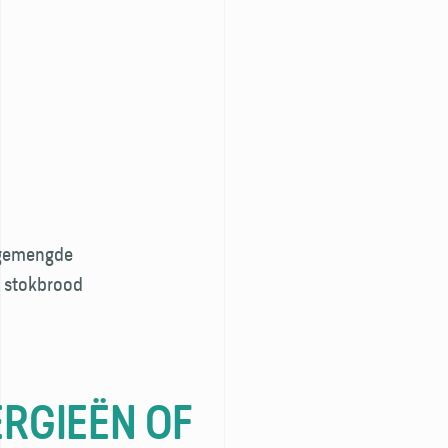
, gemengde
t, stokbrood
ERGIEËN OF