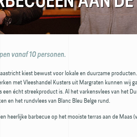
RBECUEËN AAN DE
pen vanaf 10 personen.
astricht kiest bewust voor lokale en duurzame producten
rken met Vleeshandel Kusters uit Margraten kunnen wij g
s een écht streek­product is. Al het varkensvlees van het Du
en en het rundvlees van Blanc Bleu Belge rund.
een heerlijke barbecue op het mooiste terras aan de Maas 