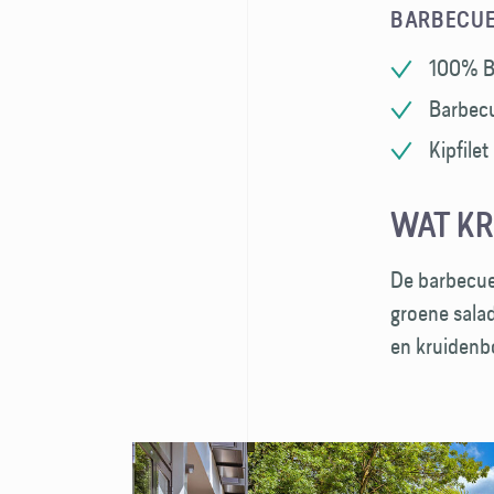
BARBECUE
100% Bl
Barbec
Kipfilet
WAT KR
De barbecue 
groene salad
en kruiden­b