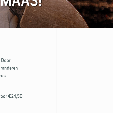
 MAAS!
. Door
aranderen
roc-
(voor €24,50