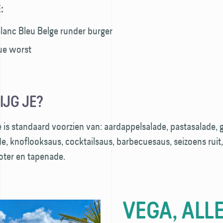
:
anc Bleu Belge runder burger
ue worst
IJG JE?
is standaard voorzien van: aardappel­salade, pasta­salade
e, knoflooksaus, cocktail­saus, barbecue­saus, seizoens rui
oter en tapenade.
VEGA, ALL