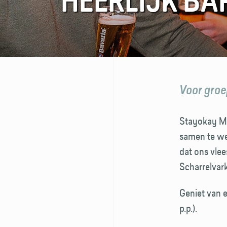
HEERLIJK BA
FAQ
Contact
Voor groe
Stayokay Ma
samen te we
dat ons vlee
Scharrelvark
Geniet van 
p.p.).