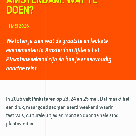
DOEN?
11 MEI 2026
We laten je zien wat de grootste en leukste
evenementen in Amsterdam tijdens het
Pinksterweekend zijn én hoe je er eenvoudig
naartoe reist.
I
Dat maakt het
n 2026 valt Pinksteren op 23, 24 en 25 mei.
een druk, maar goed georganiseerd weekend waarin
festivals, culturele uitjes en markten door de hele stad
plaatsvinden.