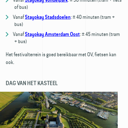
of bus)
Vanaf
:
± 40 minuten (tram +
Stayokay Stadsdoelen
bus)
Vanaf
:
± 45 minuten (tram
Stayokay Amsterdam Oost
+ bus)
Het festivalterrein is goed bereikbaar met OV, fietsen kan
ook.
DAG VAN HET KASTEEL