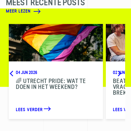
MEEST RECENTE POSTS
MEER LEZEN
04 JUN 2026
02 JUN 20
🌈 UTRECHT PRIDE: WAT TE
BEAT T
DOEN IN HET WEEKEND?
VRAGEN
BREKE
LEES VERDER
LEES VE