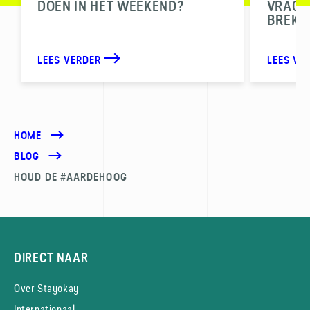
DOEN IN HET WEEKEND?
VRAGEN
BREKE
LEES VERDER
LEES VE
HOME
BLOG
HOUD DE #AARDEHOOG
DIRECT NAAR
Over Stayokay
Internationaal