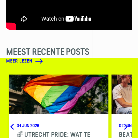
MEEST RECENTE POSTS
MEER LEZEN
04 JUN 2026
02 JUN 20
🌈 UTRECHT PRIDE: WAT TE
BEAT T