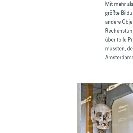
Mit mehr al
größte Bildu
andere Objek
Rechenstund
über tolle P
mussten, de
Amsterdamer