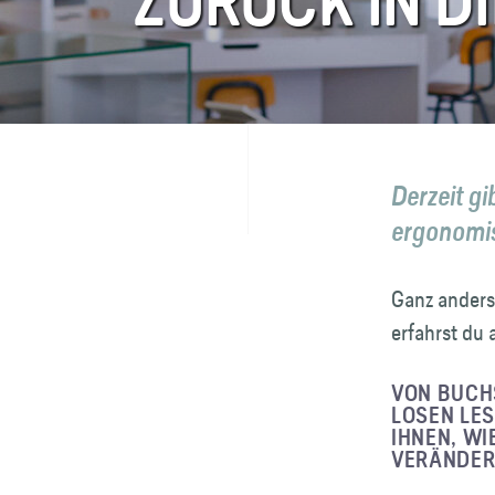
ZURÜCK IN D
FAQ
Kontakt
Derzeit gi
ergonomis
Ganz anders
erfahrst du 
VON BUCH
LOSEN LES
IHNEN, WI
VERÄNDER