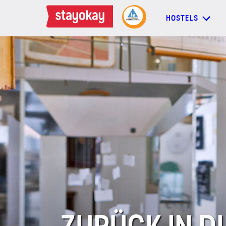
HOSTELS
HOSTELS
BACKPACKER
FAMILIEN
GRUPPEN
MEHR