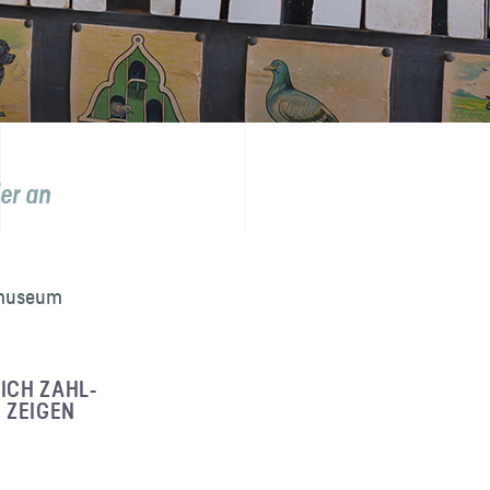
der an
smuseum
ICH ZAHL­
 ZEIGEN