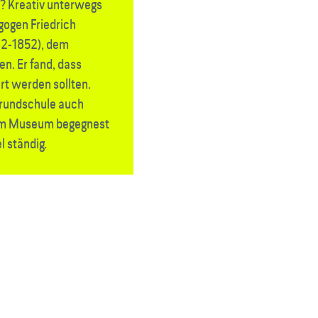
n? Kreativ unterwegs
ogen Friedrich
82-1852), dem
n. Er fand, dass
ert werden sollten.
Grundschule auch
 Im Museum begegnest
 ständig.