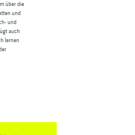
m über die
latten und
ach- und
ügt auch
ch lernen
der