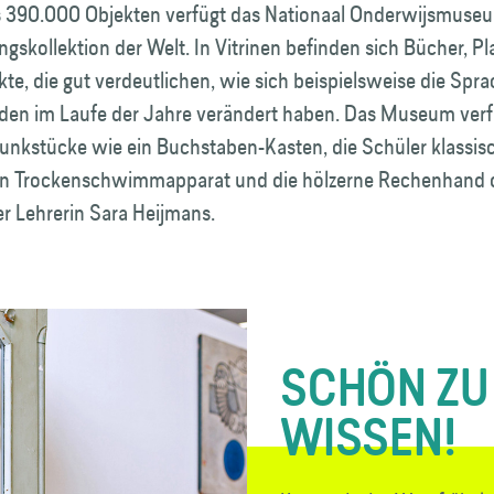
s 390.000 Objekten verfügt das Nationaal Onderwijs­museu
ngs­kollektion der Welt. In Vitrinen befinden sich Bücher, P
te, die gut verdeutlichen, wie sich beispielsweise die Spr
en im Laufe der Jahre verändert haben. Das Museum verf
runkstücke wie ein Buchstaben-Kasten, die Schüler klassis
n Trocken­schwimm­apparat und die hölzerne Rechenhand 
 Lehrerin Sara Heijmans.
SCHÖN ZU
WISSEN!