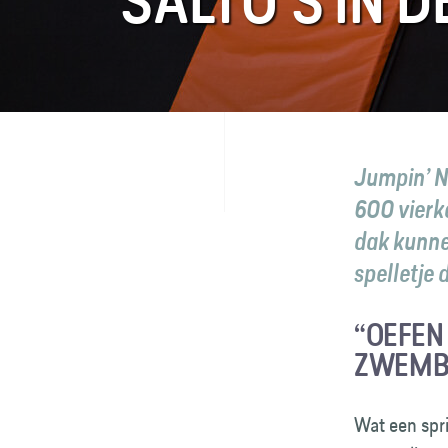
SALTO’S IN 
FAQ
Contact
Jumpin’ N
600 vierk
dak kunne
spelletje
“OEFEN 
ZWEMBA
Wat een spr