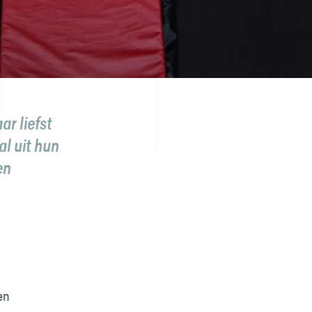
N
r liefst
l uit hun
en
en