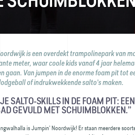
DE SCHUIMBLOKKE
oordwijk is een overdekt trampolinepark van maa
ante meter, waar coole kids vanaf 4 jaar helemaa
n gaan. Van jumpen in de enorme
foam pit
tot e
dodgeball
of indrukwekkende salto’s maken.
JE SALTO-SKILLS IN DE FOAM PIT: EEN
D GEVULD MET SCHUIMBLOKKEN.”
ingwalhalla is Jumpin’ Noordwijk! Er staan meerdere soort