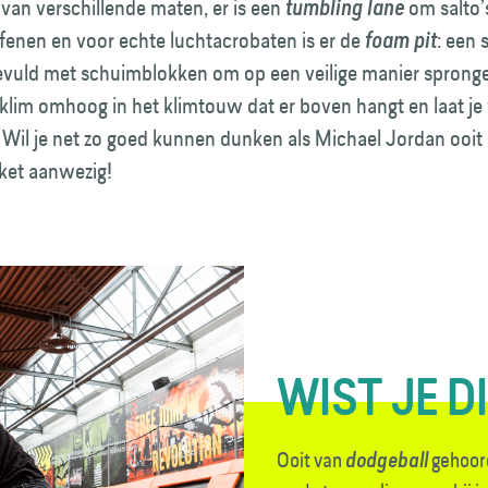
van verschillende maten, er is een
om salto’
tumbling lane
oefenen en voor echte luchtacrobaten is er de
: een 
foam pit
uld met schuimblokken om op een veilige manier spronge
klim omhoog in het klimtouw dat er boven hangt en laat je
n. Wil je net zo goed kunnen dunken als Michael Jordan ooit 
ket aanwezig!
WIST JE DI
Ooit van
gehoord
dodgeball