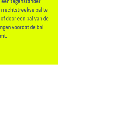
e een tegenstander
 rechtstreekse bal te
of door een bal van de
ngen voordat de bal
mt.