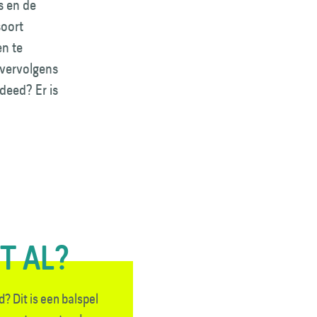
s en de
soort
n te
 vervolgens
deed? Er is
T AL?
? Dit is een balspel