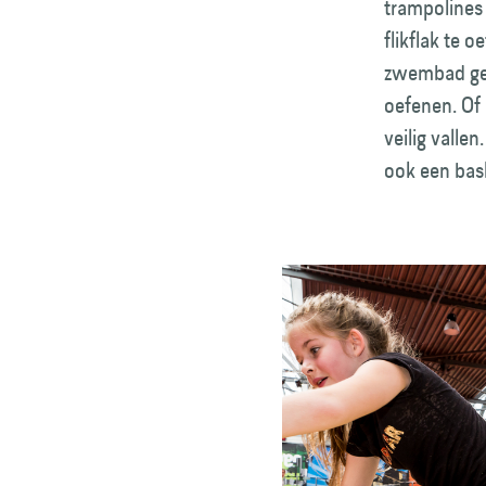
trampolines 
flikflak te 
zwembad gev
oefenen. Of 
veilig valle
ook een bas