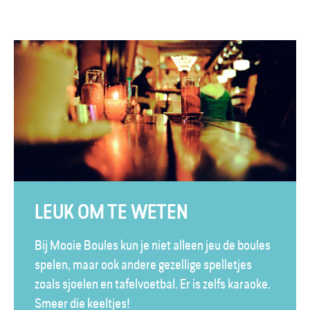
LEUK OM TE WETEN
Bij Mooie Boules kun je niet alleen jeu de boules
spelen, maar ook andere gezellige spelletjes
zoals sjoelen en tafelvoetbal. Er is zelfs karaoke.
Smeer die keeltjes!