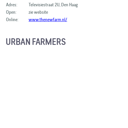
Adres:
Televisiestraat 2U, Den Haag
Open:
zie website
Online:
www.thenewfarm.nl/
URBAN FARMERS