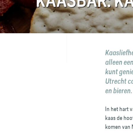
KAASBAR: KA
FAQ
Contact
Kaasliefhe
alleen ee
kunt geni
Utrecht c
en bieren.
In het hart 
kaas de hoof
komen van N