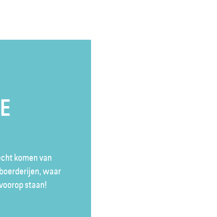
TE
recht komen van
boerderijen, waar
voorop staan!