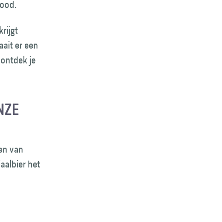
rood.
rijgt
aait er een
 ontdek je
NZE
ten van
aalbier het
d