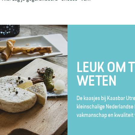
LEUK OM 
WETEN
De kaasjes bij Kaasbar Ut
kleinschalige Nederlandse 
vakmanschap en kwaliteit 