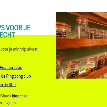
PS VOOR JE
RECHT
voor je minitrip alvast
Puur en Loos
j de Ping pong club
en de Ster
? Check
hier
onze
 vraag onze