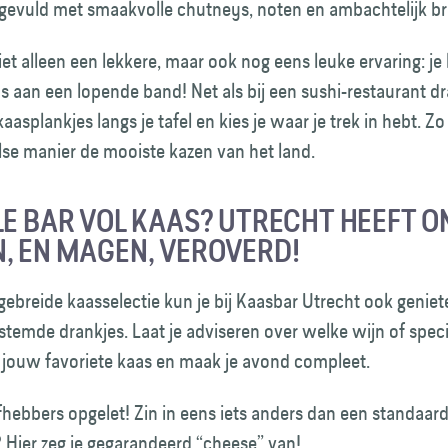
evuld met smaakvolle chutneys, noten en ambachtelijk b
iet alleen een lekkere, maar ook nog eens leuke ervaring: je k
s aan een lopende band! Net als bij een sushi-restaurant dr
aasplankjes langs je tafel en kies je waar je trek in hebt. Zo
lse manier de mooiste kazen van het land.
LE BAR VOL KAAS? UTRECHT HEEFT O
, EN MAGEN, VEROVERD!
gebreide kaasselectie kun je bij Kaasbar Utrecht ook genie
stemde drankjes. Laat je adviseren over welke wijn of speci
j jouw favoriete kaas en maak je avond compleet.
fhebbers opgelet! Zin in eens iets anders dan een standaar
? Hier zeg je gegarandeerd “cheese” van!