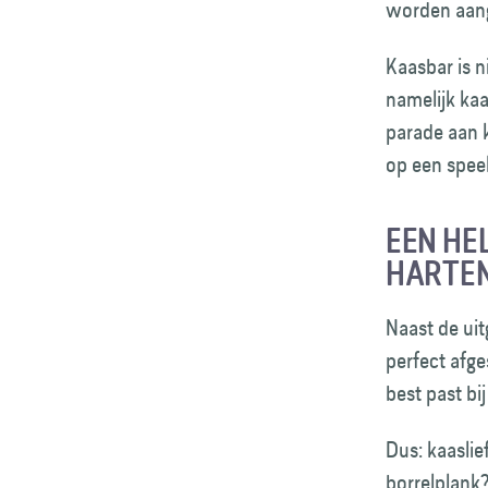
worden aang
Kaasbar is n
namelijk kaa
parade aan k
op een spee
EEN HE
HARTEN
Naast de uit
perfect afge
best past bi
Dus: kaaslie
borrelplank