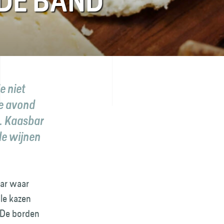
DE BAND
e niet
te avond
. Kaasbar
de wijnen
bar waar
lle kazen
 De borden