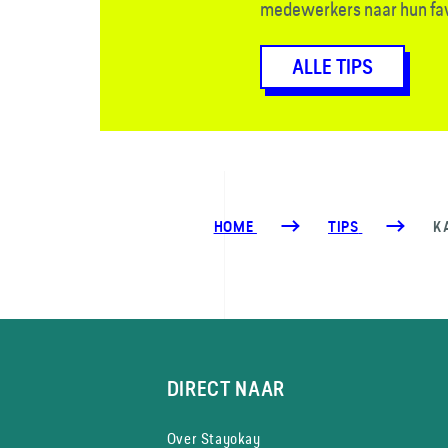
medewerkers naar hun fav
ALLE TIPS
HOME
TIPS
K
DIRECT NAAR
Over Stayokay