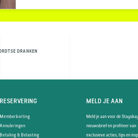
ORDTSE DRANKEN
RESERVERING
MELD JE AAN
Memberkorting
Meld je aan voor de Stayoka
Annuleringen
nieuws­brief en profiteer van
Betaling & Belasting
exclusieve acties, tips en insp