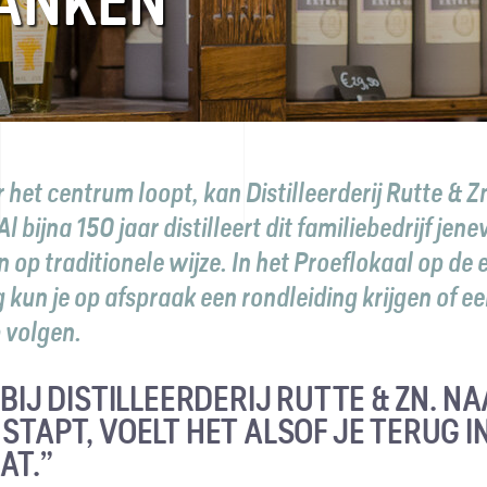
ANKEN
r het centrum loopt, kan Distilleerderij Rutte & Zn
l bijna 150 jaar distilleert dit familiebedrijf jene
n op traditionele wijze. In het Proeflokaal op de 
 kun je op afspraak een rondleiding krijgen of e
 volgen.
 BIJ DISTILLEERDERIJ RUTTE & ZN. N
STAPT, VOELT HET ALSOF JE TERUG I
AT.”