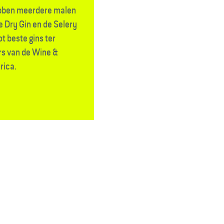
hebben meerdere malen
e Dry Gin en de Selery
t beste gins ter
urs van de Wine &
rica.