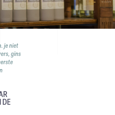
. je niet
vers, gins
eerste
en
AAR
N DE