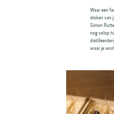
Waar een fami
stoken van j
Simon Rutte 
nog volop hi
distilleerder
waar je work