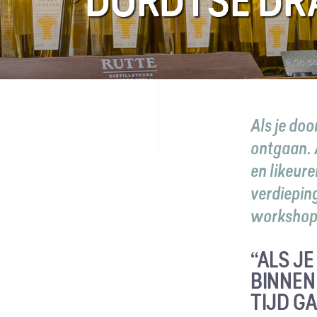
DORDTSE DR
FAQ
Contact
Als je doo
ontgaan. A
en likeure
verdieping
workshop
“ALS JE
BINNEN 
TIJD GA