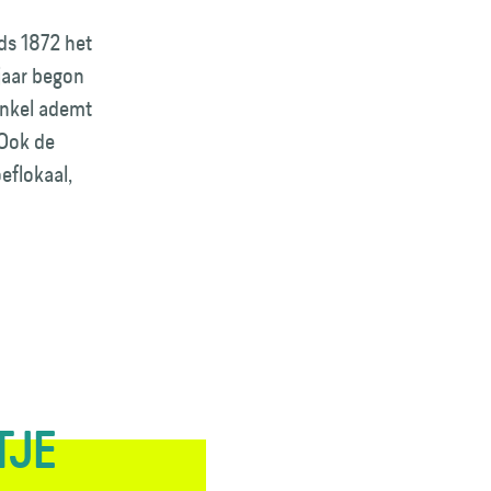
nds 1872 het
 jaar begon
inkel ademt
 Ook de
oeflokaal,
TJE