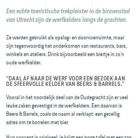
Een echte toeristische trekpleister in de binnenstad
van Utrecht zijn de werf­kelders langs de grachten.
Ze werden gebruikt als opslag- en doorvoer­ruimte, maar
zijn tegenwoordig het onderkomen van restaurants, bars,
winkels en ateliers. Drink bijvoorbeeld een biertje in zo’n
oude werfkelder.
“DAAL AF NAAR DE WERF VOOR EEN BEZOEK AAN
DE SFEERVOLLE KELDER VAN BEERS & BARRELS.”
Vooral in het noordelijk deel van de Oudegracht zijn er veel
leuke zaken gevestigd in de werf­kelders. Een daarvan is
Beers & Barrels, zoals de naam al verklapt: een gezellig
adres om te borrelen met bier.
Hun concept is origineel: je krijgt een hoge tafel met een tap