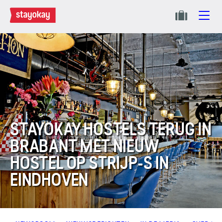
STAYOKAY HOSTELS TERUG IN
BRABANT MET NIEUW
HOSTEL OP STRIJP-S IN
EINDHOVEN