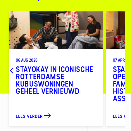
06 AUG 2026
07 APR 20
STAYOKAY IN ICONISCHE
STAY
ROTTERDAMSE
OPEN
KUBUSWONINGEN
FAMI
GEHEEL VERNIEUWD
HIST
ASS
LEES VERDER
LEES VE