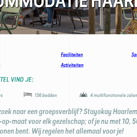
OMMODATIE HAAR
Faciliteiten
Sp
n
Activiteiten
TEL VIND JE:
rs
136 bedden
4 multifunctionele zale
p zoek naar een groepsverblijf? Stayokay Haarlem
-op-maat voor elk gezelschap; of je nu met 10, 5
onen bent. Wij regelen het allemaal voor je!