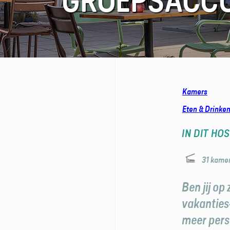
GROEPSACC
FAQ
Contact
Kamers
Eten & Drinke
IN DIT HOS
31 kame
Ben jij o
vakanties
meer pers