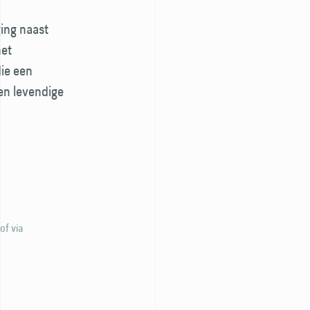
ing naast
het
die een
en levendige
of via