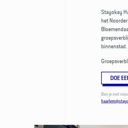
Stayokay Ha
het Noorders
Bloemendaals
groepsverbli
binnenstad.
Groepsverbl
DOE E
Ben je met mind
haarlem@stay