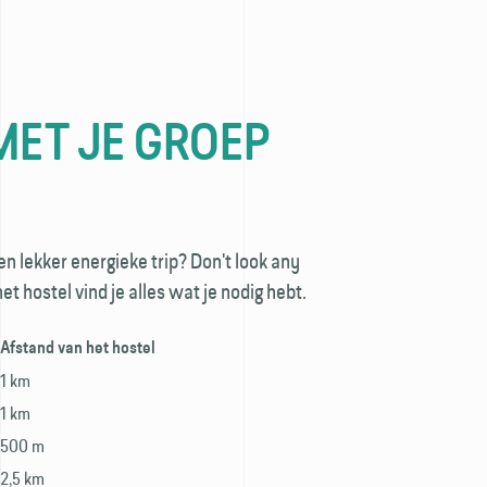
MET JE GROEP
en lekker energieke trip? Don't look any
et hostel vind je alles wat je nodig hebt.
Afstand van het hostel
1 km
1 km
500 m
2,5 km