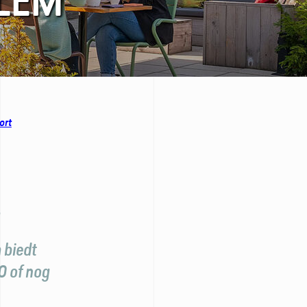
LEM
ort
n
 biedt
0 of nog