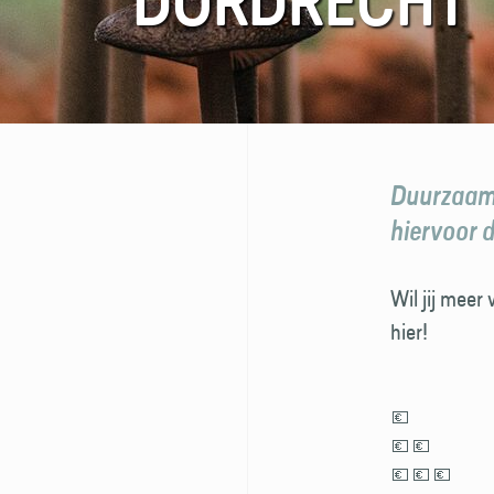
DORDRECHT
FAQ
Contact
Duurzaamhe
hiervoor 
Wil jij meer
hier!
💶
💶 💶
💶 💶 💶