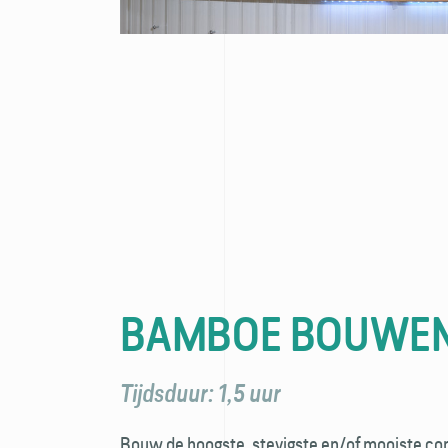
BAMBOE BOUWE
Tijdsduur: 1,5 uur
Bouw de hoogste, stevigste en/of mooiste co