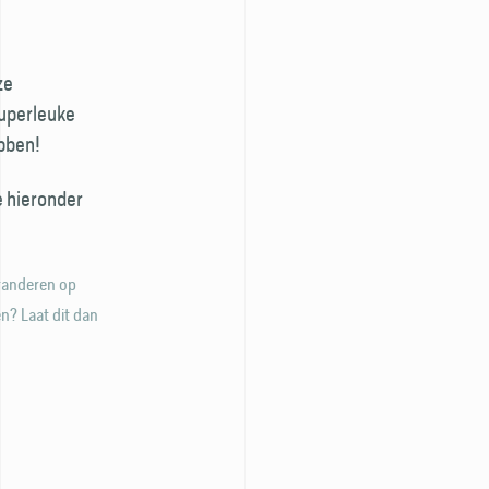
ze
uper­leuke
bben!
e hieronder
eranderen op
n? Laat dit dan