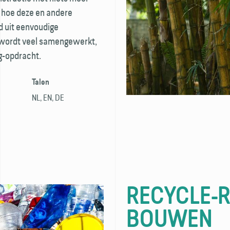
 hoe deze en andere
 uit eenvoudige
t wordt veel samengewerkt,
g-opdracht.
Talen
NL, EN, DE
RECYCLE-
BOUWEN