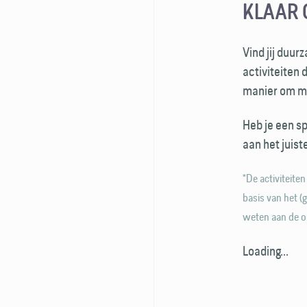
KLAAR 
Vind jij duur
activiteiten 
manier om me
Heb je een s
aan het juist
*De activiteit
basis van het (
weten aan de org
Loading...