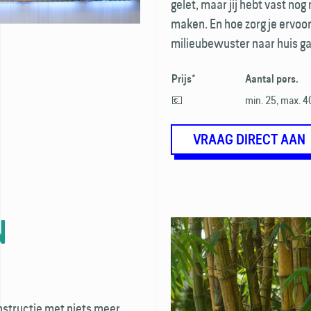
gelet, maar jij hebt vast no
maken. En hoe zorg je ervoor 
milieubewuster naar huis g
Prijs*
Aantal pers.
💶
min. 25, max. 4
VRAAG DIRECT AAN
N
nstructie met niets meer