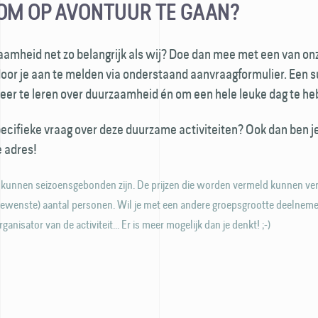
OM OP AVONTUUR TE GAAN?
zaamheid net zo belangrijk als wij? Doe dan mee met een van on
door je aan te melden via onder­staand aanvraag­formulier. Een s
er te leren over duurzaam­heid én om een hele leuke dag te he
pecifieke vraag over deze duurzame activiteiten? Ook dan ben j
e adres!
en kunnen seizoensgebonden zijn. De prijzen die worden vermeld kunnen v
gewenste) aantal personen. Wil je met een andere groeps­grootte deel­neme
anisator van de activiteit... Er is meer mogelijk dan je denkt! ;-)