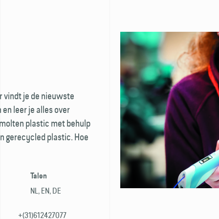
S
er vindt je de nieuwste
en leer je alles over
molten plastic met behulp
an gerecycled plastic. Hoe
Talen
NL, EN, DE
+(31)612427077