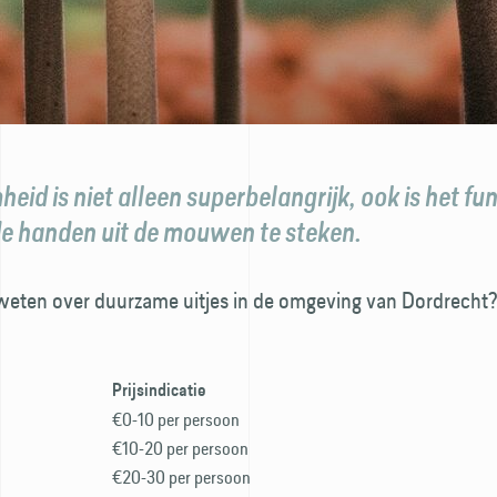
id is niet alleen superbelangrijk, ook is het fu
de handen uit de mouwen te steken.
 weten over duurzame uitjes in de omgeving van Dordrecht?
Prijsindicatie
€0-10 per persoon
€10-20 per persoon
€20-30 per persoon