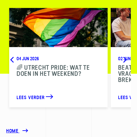
04 JUN 2026
02 JUN 20
🌈 UTRECHT PRIDE: WAT TE
BEAT T
DOEN IN HET WEEKEND?
VRAGEN
BREKE
LEES VERDER
LEES VE
HOME