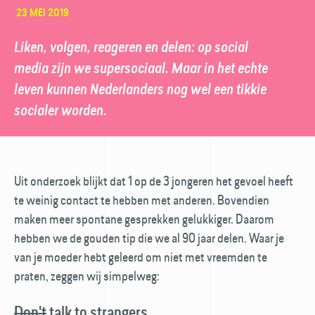
23 MEI 2019
Liken, volgen, reageren en delen: op social
media zijn we supersociaal. Maar in het echte
leven kunnen Nederlanders nog wel een tikkie
socialer worden.
Uit onderzoek blijkt dat 1 op de 3 jongeren het gevoel heeft
te weinig contact te hebben met anderen. Bovendien
maken meer spontane gesprekken gelukkiger. Daarom
hebben we de gouden tip die we al 90 jaar delen. Waar je
van je moeder hebt geleerd om niet met vreemden te
praten, zeggen wij simpelweg:
Don't
talk to strangers