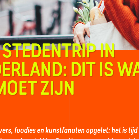
 STEDENTRIP IN
ERLAND: DIT IS W
MOET ZIJN
ers, foodies en kunstfanaten opgelet: het is tijd