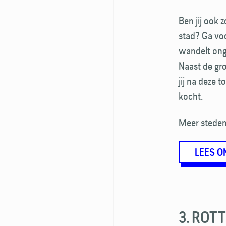
Ben jij ook 
stad? Ga voo
wandelt ong
Naast de gro
jij na deze 
kocht.
Meer steden
LEES O
3. ROT