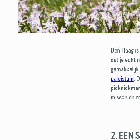
Den Haag is 
dat je echt 
gemakkelijk 
paleistuin
. 
picknick­man
misschien m
2. EEN