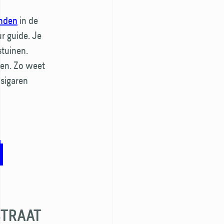
anden
in de
r guide. Je
­tuinen.
men. Zo weet
 sigaren
STRAAT