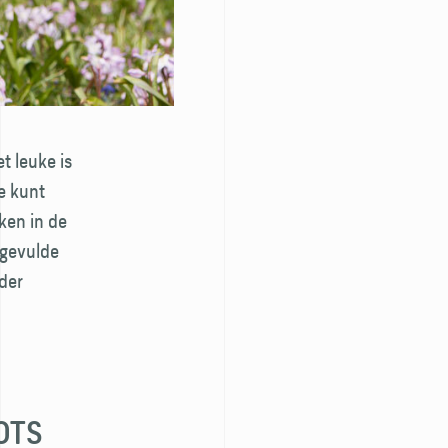
t leuke is
e kunt
ken in de
dgevulde
der
OTS