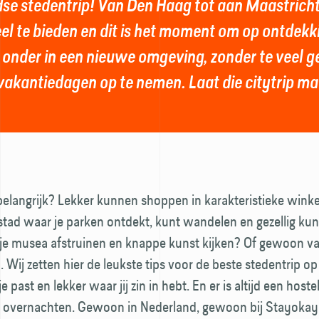
se stedentrip! Van Den Haag tot aan Maastricht
el te bieden en dit is het moment om op ontdekk
 onder in een nieuwe omgeving, zonder te veel ge
l vakantiedagen op te nemen. Laat die citytrip m
 belangrijk? Lekker kunnen shoppen in karakteristieke wink
tad waar je parken ontdekt, kunt wandelen en gezellig kun
 je musea afstruinen en knappe kunst kijken? Of gewoon va
 Wij zetten hier de leukste tips voor de beste stedentrip op e
je past en lekker waar jij zin in hebt. En er is altijd een hoste
nt overnachten. Gewoon in Nederland, gewoon bij Stayokay