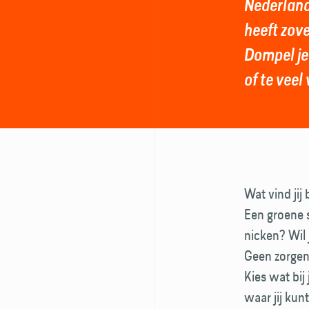
Nederland
heeft zove
Dompel je
of te vee
Wat vind jij
Een groene s
nicken? Wil
Geen zorgen.
Kies wat bij 
waar jij ku