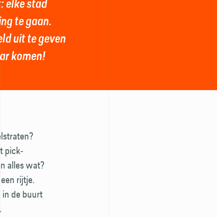
: elke stad
ing te gaan.
ld uit te geven
aar komen!
elstraten?
t pick­
n alles wat?
en rijtje.
l in de buurt
.