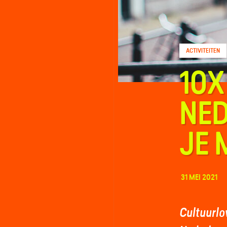
ACTIVITEITEN
FAQ
10X
Contact
NED
JE 
31 MEI 2021
Cultuurlov