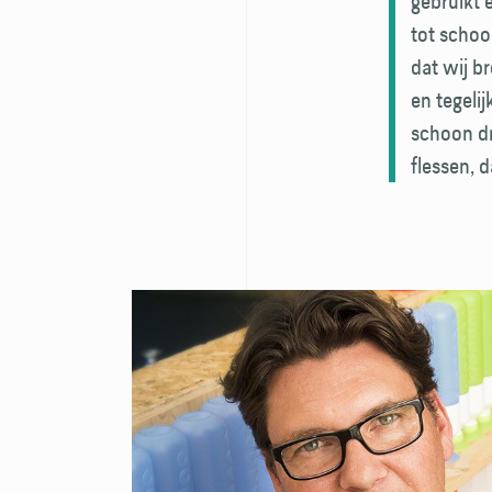
gebruikt 
tot schoo
dat wij b
en tegeli
schoon dr
flessen, d