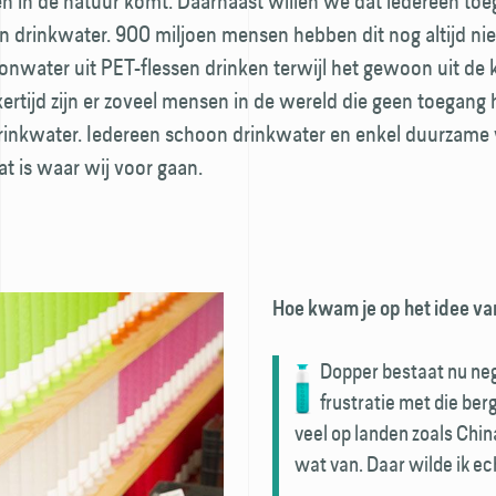
en in de natuur komt. Daarnaast willen we dat iedereen toe
n drink­water. 900 miljoen mensen hebben dit nog altijd niet
ronwater uit PET-flessen drinken terwijl het gewoon uit de
jkertijd zijn er zoveel mensen in de wereld die geen toegang
ink­water. Iedereen schoon drink­water en enkel duurzame
at is waar wij voor gaan.
Hoe kwam je op het idee va
Dopper bestaat nu nege
frustratie met die ber
veel op landen zoals Chin
wat van. Daar wilde ik e