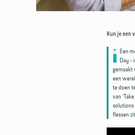
Kun je een 
Een mo
Day - 
gemaakt v
een werel
te doen t
van ‘Take 
solutions
flessen z