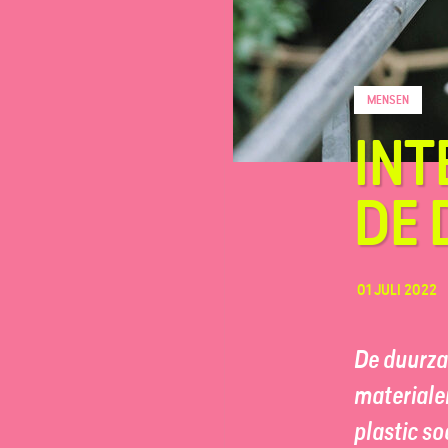
MENSEN
FAQ
INT
Contact
DE 
01 JULI 2022
De duurza
materialen
plastic s