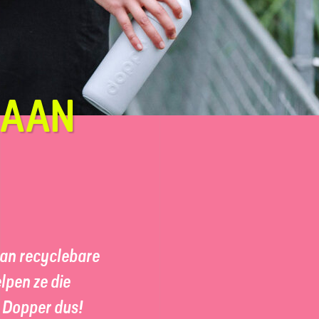
 AAN
an recycle­bare
lpen ze die
e Dopper dus!