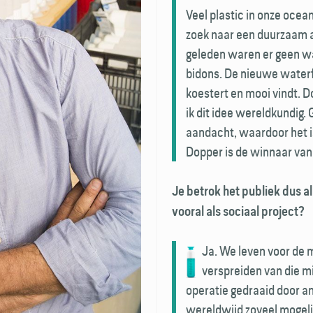
Veel plastic in onze ocea
zoek naar een duurzaam al
geleden waren er geen wa
bidons. De nieuwe waterfl
koestert en mooi vindt. 
ik dit idee wereldkundig.
aandacht, waardoor het is
Dopper is de winnaar van
Je betrok het publiek dus al 
vooral als sociaal project?
Ja. We leven voor de m
verspreiden van die m
operatie gedraaid door a
wereldwijd zoveel mogeli