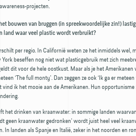
awareness-projecten.
het bouwen van bruggen (in spreek­woordelijke zin!) lastig
n land waar veel plastic wordt verbruikt?
rschilt per regio. In Californië weten ze het inmiddels wel
 York beseffen nog niet wat plastic­gebruik met zich meebr
geldt dit voor de hele oostkust. Maar als je het Amerikanen 
eteen ‘The full monty’. Dan zeggen ze ook ‘Ik ga er meteen
t vind ik het mooie aan de Amerikanen. Hun opportunisme 
andering.
ft het drinken van kraanwater: in sommige landen waarva
dt geen kraanwater gedronken’ wordt juist heel veel kraa
. In landen als Spanje en Italië, zeker in het noorden en 