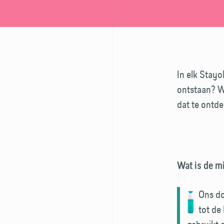
In elk Stayo
ontstaan? Wi
dat te ontd
Wat is de m
Ons do
tot de