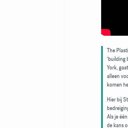
The Plast
‘building
York, gaa
alleen voo
komen hee
Hier bij 
bedreigin
Als je éé
de kans o