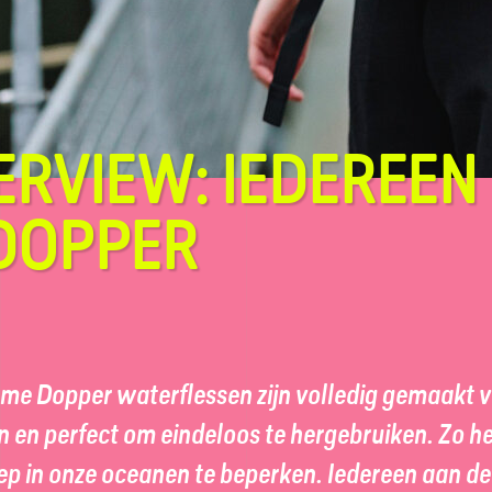
ERVIEW: IEDEREEN
DOPPER
me Dopper water­flessen zijn volledig gemaakt v
 en perfect om eindeloos te her­gebruiken. Zo he
oep in onze oceanen te beperken. Iedereen aan d