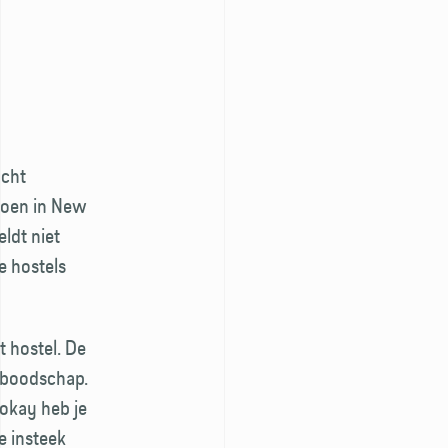
Echt
 doen in New
ldt niet
ie hostels
t hostel. De
e boodschap.
yokay heb je
e insteek