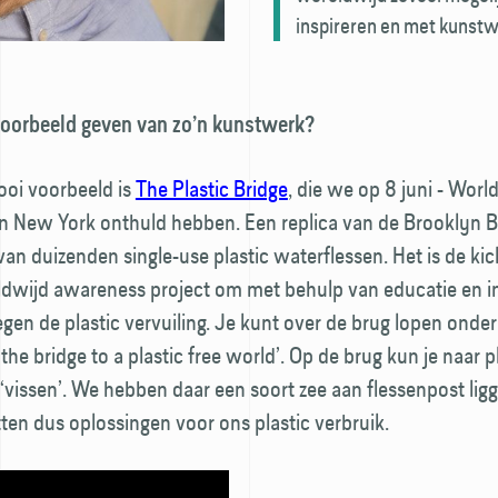
inspireren en met kunstw
voorbeeld geven van zo’n kunstwerk?
oi voorbeeld is
The Plastic Bridge
, die we op 8 juni - Worl
in New York onthuld hebben. Een replica van de Brooklyn B
an duizenden single-use plastic waterflessen. Het is de kic
dwijd awareness project om met behulp van educatie en ins
egen de plastic vervuiling. Je kunt over de brug lopen ond
the bridge to a plastic free world’. Op de brug kun je naar p
 ‘vissen’. We hebben daar een soort zee aan flessenpost ligg
itten dus oplossingen voor ons plastic verbruik.