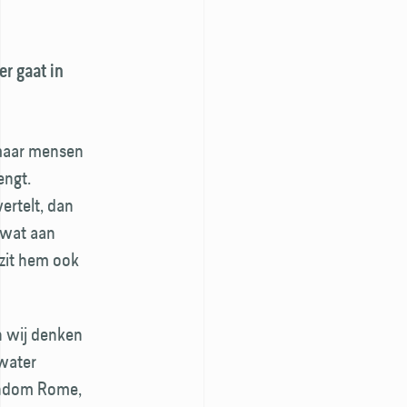
er gaat in
, maar mensen
engt.
vertelt, dan
 wat aan
zit hem ook
n wij denken
nwater
rondom Rome,