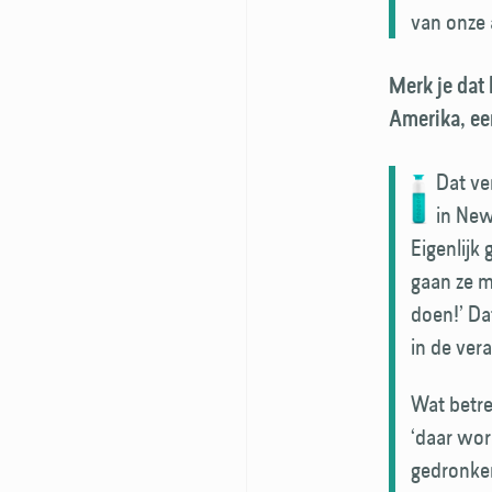
van onze 
Merk je dat 
Amerika, ee
Dat ve
in New
Eigenlijk 
gaan ze m
doen!’ Da
in de ver
Wat betre
‘daar wor
gedronken