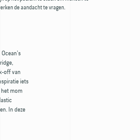
erken de aandacht te vragen.
d Ocean’s
ridge,
k-off van
piratie iets
er het mom
lastic
en. In deze