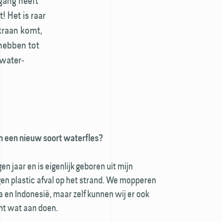
gang heeft
! Het is raar
 kraan komt,
 hebben tot
 water­
n een nieuw soort waterfles?
n jaar en is eigenlijk geboren uit mijn
gen plastic afval op het strand. We mopperen
a en Indonesië, maar zelf kunnen wij er ook
cht wat aan doen.