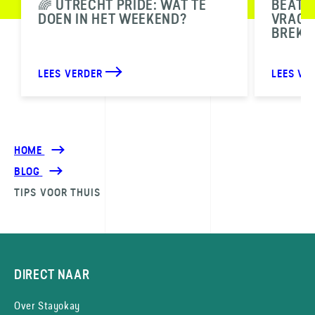
🌈 UTRECHT PRIDE: WAT TE
BEAT T
DOEN IN HET WEEKEND?
VRAGEN
BREKE
LEES VERDER
LEES VE
HOME
BLOG
TIPS VOOR THUIS
DIRECT NAAR
Over Stayokay