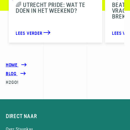
🌈 UTRECHT PRIDE: WAT TE
BEAT T
DOEN IN HET WEEKEND?
VRAGEN
BREKE
LEES VERDER
LEES VE
HOME
BLOG
H2GO!
DIRECT NAAR
Over Stayokay