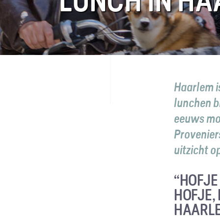
LUNCH IN HA
FAQ
Contact
Haarlem is
lunchen bi
eeuws mon
Proveniers
uitzicht o
“HOFJE
HOFJE,
HAARL