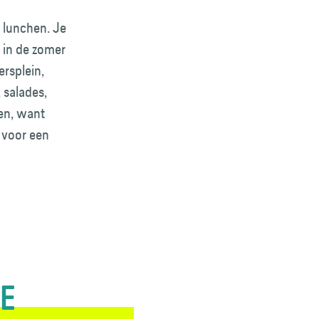
 lunchen. Je
r in de zomer
ersplein,
 salades,
en, want
s voor een
TE