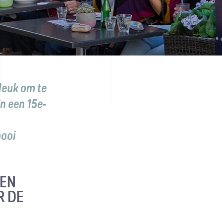
 leuk om te
in een 15e-
mooi
EEN
R DE