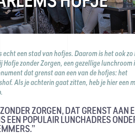
ARLEMS HOFJE
 echt een stad van hofjes. Daarom is het ook zo
j Hofje zonder Zorgen, een gezellige lunchroom 
ument dat grenst aan een van de hofjes: het
hof. Als je achterin gaat zitten, heb je hier een 
p.
 ZONDER ZORGEN, DAT GRENST AAN 
 IS EEN POPULAIR LUNCHADRES ONDE
EMMERS.”