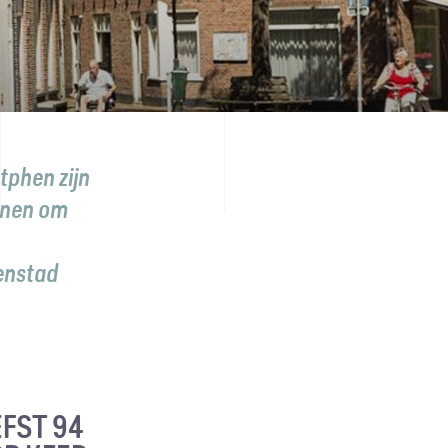
tphen zijn
enen om
enstad
FST 94