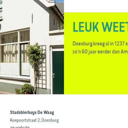
LEUK WEE
Doesburg kreeg al in 1237 s
zo’n 60 jaar eerder dan A
Stadsbierhuys De Waag
Koepoortstraat 2, Doesburg
zie website