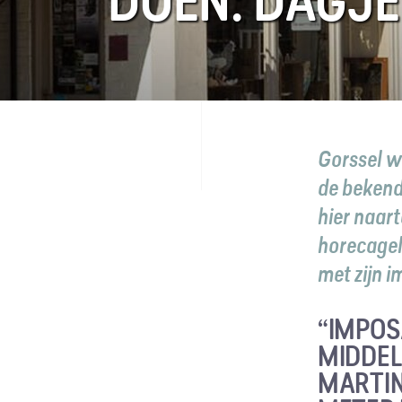
DOEN: DAGJE
FAQ
Contact
Gorssel w
de bekend
hier naar
horecagel
met zijn 
“IMPOS
MIDDEL
MARTIN