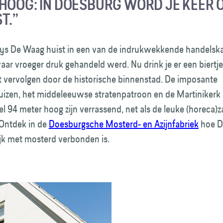
HOOG: IN DOESBURG WORD JE KEER 
T.”
ys De Waag huist in een van de indrukwekkende handelsk
ar vroeger druk gehandeld werd. Nu drink je er een biertje
t vervolgen door de historische binnenstad. De imposante
zen, het middeleeuwse stratenpatroon en de Martinikerk
l 94 meter hoog zijn verrassend, net als de leuke (horeca)za
Ontdek in de
Doesburgsche Mosterd- en Azijnfabriek
hoe D
jk met mosterd verbonden is.