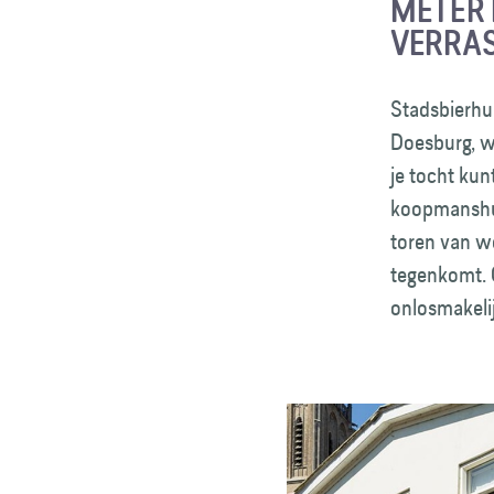
METER 
VERRAS
Stadsbierhu
Doesburg, wa
je tocht kun
koopmanshui
toren van we
tegenkomt. 
onlosmakeli