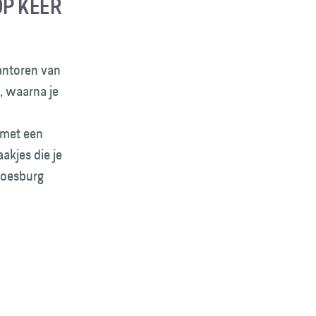
OP KEER
antoren van
, waarna je
 met een
akjes die je
oesburg