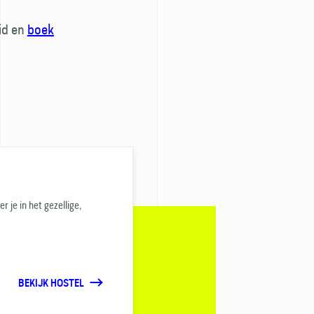
id en
boek
 je in het gezellige,
BEKIJK HOSTEL