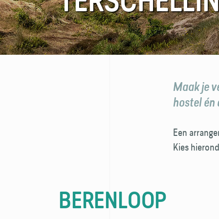
TERSCHELLI
FAQ
Contact
Maak je ve
hostel én
Een arrangem
Kies hierond
BERENLOOP