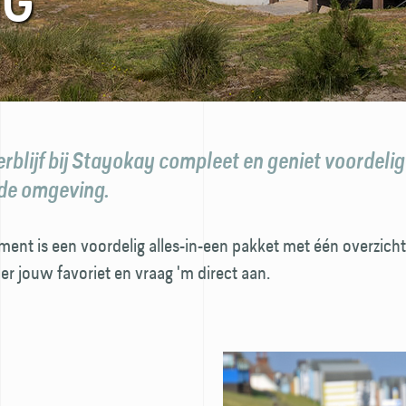
NG
rblijf bij Stayokay compleet en geniet voordelig
 de omgeving.
ent is een voordelig alles-in-een pakket met één overzichtel
er jouw favoriet en vraag 'm direct aan.