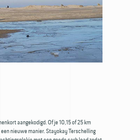
nenkort aangekodigd. Of je 10,15 of 25 km
op een nieuwe manier. Stayokay Terschelling
rnachtingsplekje met een goede carb load zodat