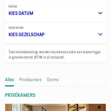
DATUM
KIES DATUM
GEZELSCHAP
KIES GEZELSCHAP
1
Toeristen­belasting worden berekend zodra een kamer­type
is geselecteerd. BTW is al inclusief.
0
Alles
Privékamers
Dorms
PRIVÉKAMERS