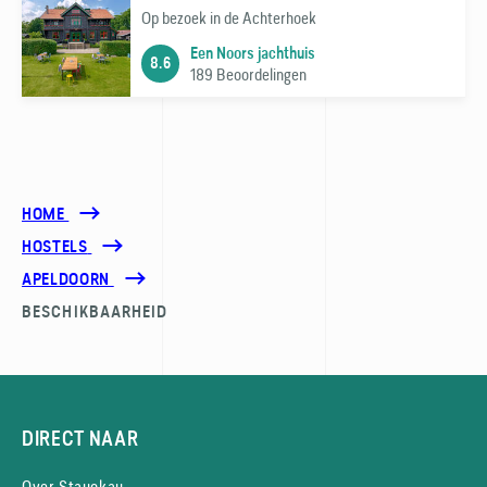
Op bezoek in de Achterhoek
Een Noors jachthuis
8.6
189 Beoordelingen
HOME
HOSTELS
APELDOORN
BESCHIKBAARHEID
DIRECT NAAR
Over Stayokay