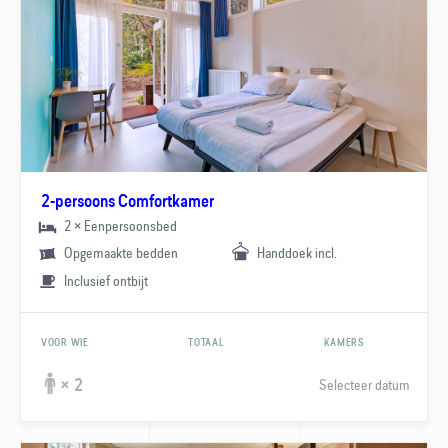
2-persoons Comfortkamer
2 × Eenpersoonsbed
Opgemaakte bedden
Handdoek incl.
Inclusief ontbijt
VOOR WIE
TOTAAL
KAMERS
Selecteer datum
× 2