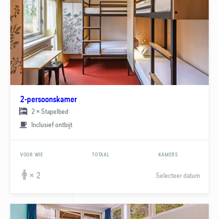
2-persoonskamer
2 × Stapelbed
Inclusief ontbijt
VOOR WIE
TOTAAL
KAMERS
Selecteer datum
× 2