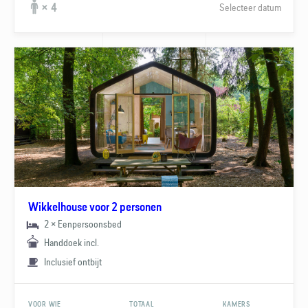
Selecteer datum
× 4
Wikkelhouse voor 2 personen
2 × Eenpersoonsbed
Handdoek incl.
Inclusief ontbijt
VOOR WIE
TOTAAL
KAMERS