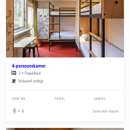
4-persoonskamer
2 × Stapelbed
Inclusief ontbijt
VOOR WIE
TOTAAL
KAMERS
Selecteer datum
× 4