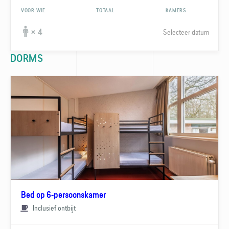
VOOR WIE
TOTAAL
KAMERS
Selecteer datum
× 4
DORMS
Bed op 6-persoonskamer
Inclusief ontbijt