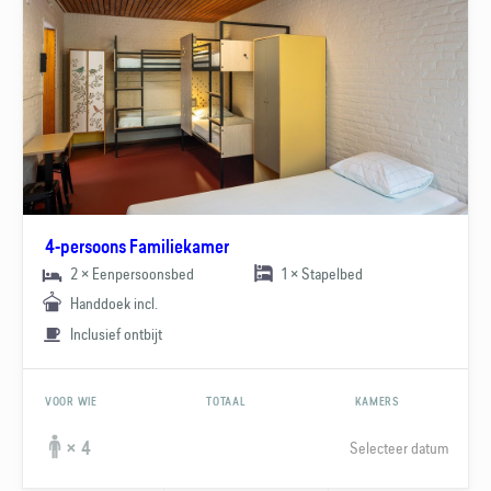
4-persoons Familiekamer
2 × Eenpersoonsbed
1 × Stapelbed
Handdoek incl.
Inclusief ontbijt
VOOR WIE
TOTAAL
KAMERS
Selecteer datum
× 4