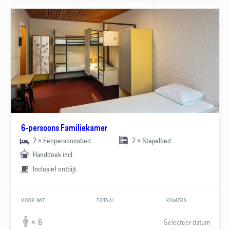
6-persoons Familiekamer
2 × Eenpersoonsbed
2 × Stapelbed
Handdoek incl.
Inclusief ontbijt
VOOR WIE
TOTAAL
KAMERS
Selecteer datum
× 6