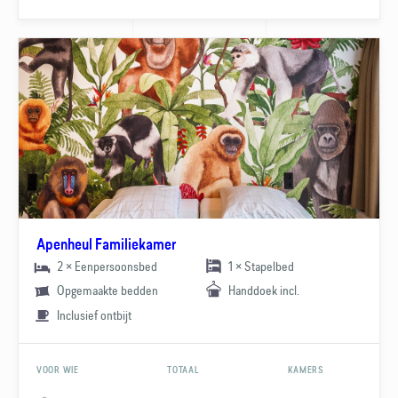
Apenheul Familiekamer
2 × Eenpersoonsbed
1 × Stapelbed
Opgemaakte bedden
Handdoek incl.
Inclusief ontbijt
VOOR WIE
TOTAAL
KAMERS