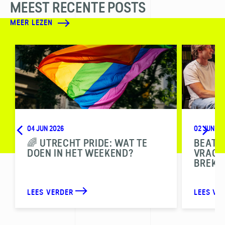
MEEST RECENTE POSTS
MEER LEZEN
04 JUN 2026
02 JUN 20
🌈 UTRECHT PRIDE: WAT TE
BEAT T
DOEN IN HET WEEKEND?
VRAGEN
BREKE
LEES VERDER
LEES VE