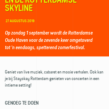
SKYLINE
27 AUGUSTUS 2019
Op zondag 1 september wordt de Rotterdamse
Oude Haven voor de zevende keer omgetoverd
tot 'n eendaags, spetterend zomerfestival.
Geniet van live muziek, cabaret en mooie verhalen. Ook kan
je bij Stayokay Rotterdam genieten van concerten in een
intieme setting!
GENOEG TE DOEN